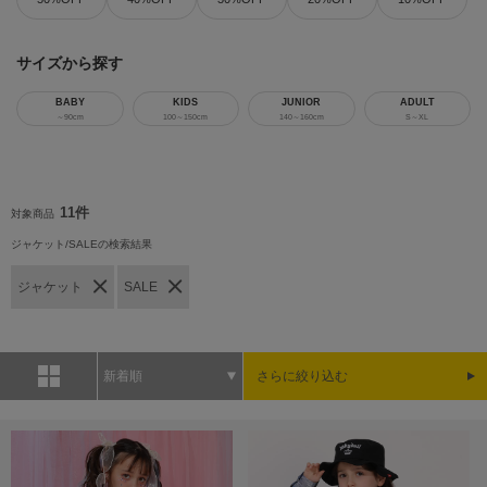
サイズから探す
BABY
KIDS
JUNIOR
ADULT
～90cm
100～150cm
140～160cm
S～XL
11件
対象商品
ジャケット/SALEの検索結果
ジャケット
SALE
新着順
さらに絞り込む