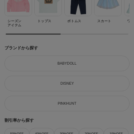
シーズン
トップス
ボトムス
スカート
ワ
アイテム
ブランドから探す
BABYDOLL
DISNEY
PINKHUNT
割引率から探す
50%OFF
40%OFF
30%OFF
20%OFF
10%OFF