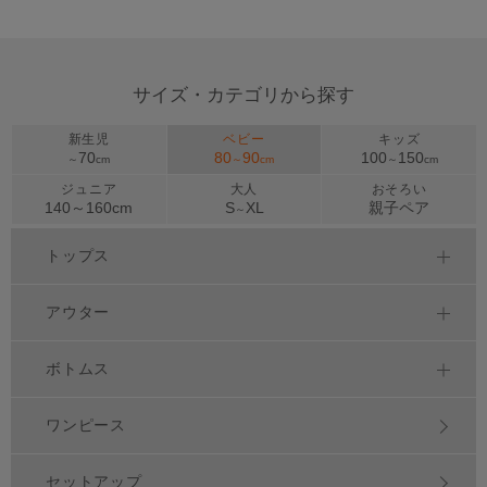
サイズ・カテゴリから探す
新生児
ベビー
キッズ
70
80
90
100
150
～
cm
～
cm
～
cm
ジュニア
大人
おそろい
140～
160
cm
S
XL
親子ペア
～
トップス
アウター
ボトムス
ワンピース
セットアップ