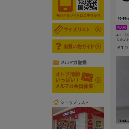
4/3一
り止め
￥1,1