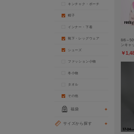
キンチャク・ポーチ
帽子
インナー・下着
靴下・レッグウェア
8/6～5
ンキャッ
シューズ
￥1,4
ファッション小物
冬小物
タオル
その他
福袋
サイズから探す