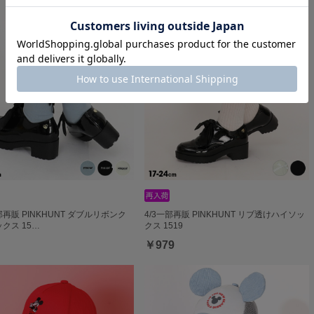
一部再販 PINKHUNT ダブルリボンク
4/3一部再販 PINKHUNT リブ透けハイソッ
クス 15…
クス 1519
￥979