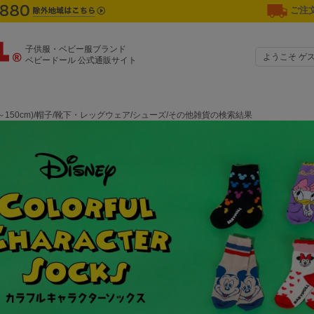
ご注文
子供服・ベビー服ブランド
ようこそ ゲ
ベビードール 公式通販サイト
0～150cm)/帽子/靴下・レッグウェア/シューズ/その他雑貨の検索結果