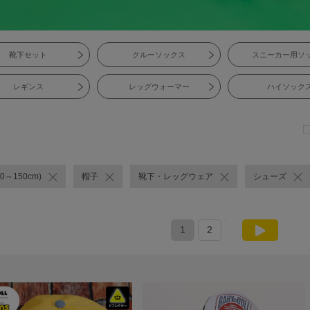
靴下セット
クルーソックス
スニーカー用ソ
レギンス
レッグウォーマー
ハイソック
0～150cm)
帽子
靴下・レッグウェア
シューズ
1
2