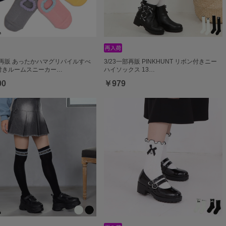
部再販 あったかハマグリパイルすべ
3/23一部再販 PINKHUNT リボン付きニー
付きルームスニーカー…
ハイソックス 13…
00
￥979