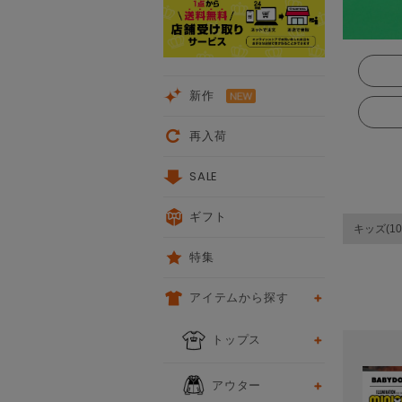
新作
再入荷
SALE
ギフト
キッズ(10
特集
アイテムから探す
次
トップス
アウター