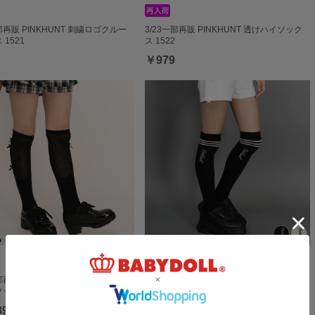
一部再販 PINKHUNT 刺繍ロゴクルー
3/23一部再販 PINKHUNT 透けハイソック
1521
ス 1522
￥979
一部再販 PINKHUNT 履き口ルーズニ
6/19一部再販 PINKHUNT 3本ラインニーハ
ックス 1…
イソックス 15…
89
￥979