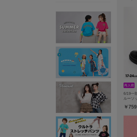
6/19
ルーソッ
￥759