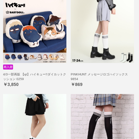
4/3一部再販 【qt】ハイキュー!!ダイカットク
PINKHUNT メッセージロゴハイソックス
ッション 0259
9854
￥3,850
￥869