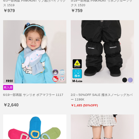
4/3一部再販 PINKHUNT リブ透けハイソック
5/18一部再販 PINKHUNT リボンクルーソッ
ス 1519
クス 1520
￥979
￥759
6/19一部再販 サンリオ ボアマフラー 1117
2/2～50%OFF SALE 撥水スノーレッグカバ
ー 1196K
￥2,640
￥1,485 (50%OFF)