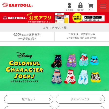
ようこそ ゲスト様
6,600
送料無料!
ご注文後、翌営業日から
円以上で
3〜5営業日以内に出荷予定
※一部地域は除く
靴下セット
クルーソックス