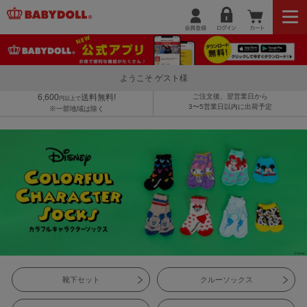
ようこそ ゲスト様
6,600
送料無料!
ご注文後、翌営業日から
円以上で
3〜5営業日以内に出荷予定
※一部地域は除く
靴下セット
クルーソックス