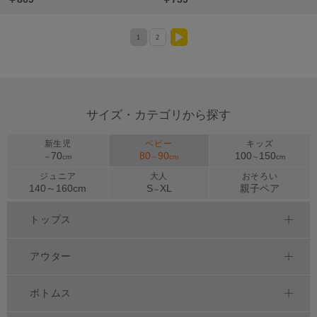
1
2
>
サイズ・カテゴリから探す
新生児
ベビー
キッズ
70
80
90
100
150
～
cm
～
cm
～
cm
ジュニア
大人
おそろい
140～
160
cm
S
XL
親子ペア
～
トップス
アウター
ボトムス