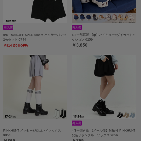
8/6～50%OFF SALE umbro ボクサーパンツ
4/3一部再販 【qt】ハイキュー!!ダイカットク
2枚セット 0744
ッション 0259
￥3,850
￥814 (50%OFF)
PINKHUNT メッセージロゴハイソックス
4/3一部再販 【メール便】対応可 PINKHUNT
9854
配色リボンクルーソックス 9856
￥869
￥759