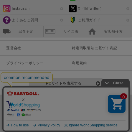
Instagram
X（旧Twitter）
よくあるご質問
ご利用ガイド
出荷予定
サイズ表
実店舗検索
運営会社
特定商取引法に基づく表記
プライバシーポリシー
利用規約
PCサイトを表示する
©Disney ©Disney/Pixar ©Disney. Based on the "Winnie the Pooh" works by A.A. Milne and E.H. Shepard.
TM＆©Universal Studios
© '26 SANRIO CO., LTD. APPR. NO. L670222
株式会社COZY
〒542-0081 大阪府大阪市中央区南船場1-16-10 大阪岡本ビル3Ｆ
TEL:06-6125-1458
Copyright
BABYDOLL（ベビードール）公式通販サイト 株式会社COZY
all rights reserved.