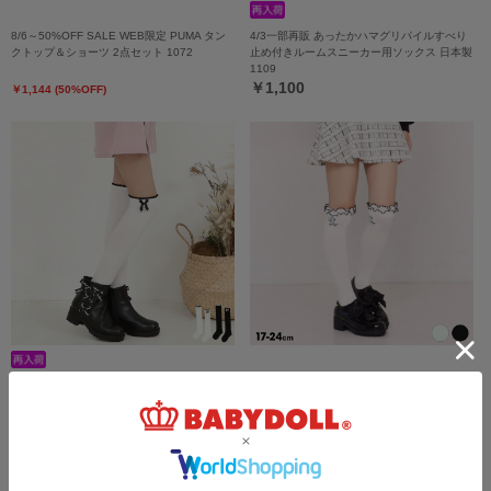
8/6～50%OFF SALE WEB限定 PUMA タン
4/3一部再販 あったかハマグリパイルすべり
クトップ＆ショーツ 2点セット 1072
止め付きルームスニーカー用ソックス 日本製
1109
￥1,100
￥1,144 (50%OFF)
3/23一部再販 PINKHUNT リボン付きニーハ
PINKHUNT ２段フリルニーハイソックス
イソックス 1309
1310
￥979
￥979