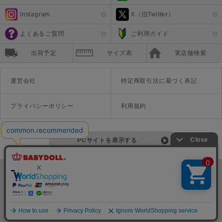
Instagram
X（旧Twitter）
よくあるご質問
ご利用ガイド
出荷予定
サイズ表
実店舗検索
運営会社
特定商取引法に基づく表記
プライバシーポリシー
利用規約
PCサイトを表示する
©Disney ©Disney/Pixar ©Disney. Based on the "Winnie the Pooh" works by A.A. Milne and E.H. Shepard.
TM＆©Universal Studios
© '26 SANRIO CO., LTD. APPR. NO. L670222
株式会社COZY
〒542-0081 大阪府大阪市中央区南船場1-16-10 大阪岡本ビル3Ｆ
TEL:06-6125-1458
Copyright
BABYDOLL（ベビードール）公式通販サイト 株式会社COZY
all rights reserved.