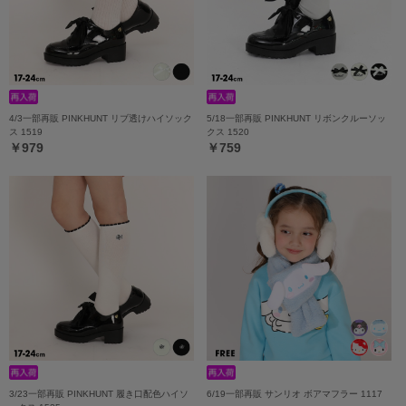
4/3一部再販 PINKHUNT リブ透けハイソック
5/18一部再販 PINKHUNT リボンクルーソッ
ス 1519
クス 1520
￥979
￥759
3/23一部再販 PINKHUNT 履き口配色ハイソ
6/19一部再販 サンリオ ボアマフラー 1117