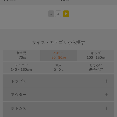
1
2
>
サイズ・カテゴリから探す
新生児
ベビー
キッズ
70
80
90
100
150
～
cm
～
cm
～
cm
ジュニア
大人
おそろい
140～
160
cm
S
XL
親子ペア
～
トップス
アウター
ボトムス