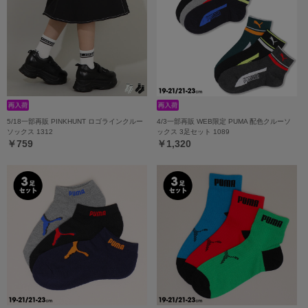
5/18一部再販 PINKHUNT ロゴラインクルー
4/3一部再販 WEB限定 PUMA 配色クルーソ
ソックス 1312
ックス 3足セット 1089
￥759
￥1,320