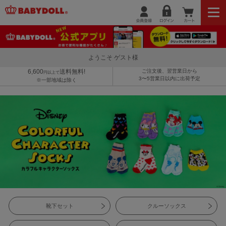
ようこそ ゲスト様
6,600
送料無料!
ご注文後、翌営業日から
円以上で
3〜5営業日以内に出荷予定
※一部地域は除く
靴下セット
クルーソックス