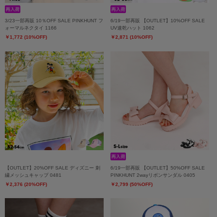
3/23一部再販 10％OFF SALE PINKHUNT フ
6/19一部再販 【OUTLET】10%OFF SALE
ォーマルネクタイ 1166
UV速乾ハット 1062
￥1,772 (10%OFF)
￥2,871 (10%OFF)
【OUTLET】20%OFF SALE ディズニー 刺
6/19一部再販 【OUTLET】50%OFF SALE
繍メッシュキャップ 0481
PINKHUNT 2wayリボンサンダル 0405
￥2,376 (20%OFF)
￥2,799 (50%OFF)