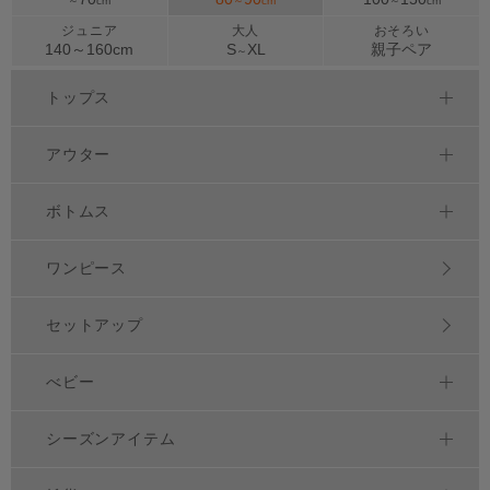
～
cm
～
cm
～
cm
ジュニア
大人
おそろい
140～
160
cm
S
XL
親子ペア
～
トップス
アウター
ボトムス
ワンピース
セットアップ
べビー
シーズンアイテム