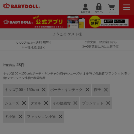
ようこそ ゲスト様
6,600
送料無料!
ご注文後、翌営業日から
円以上で
3〜5営業日以内に出荷予定
※一部地域は除く
28件
対象商品
キッズ(100～150cm)/ポーチ・キンチャク/帽子/シューズ/タオル/その他雑貨/ブランケット/冬小
物/ファッション小物の検索結果
キッズ(100～150cm)
ポーチ・キンチャク
帽子
シューズ
タオル
その他雑貨
ブランケット
冬小物
ファッション小物