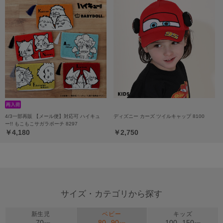
4/3一部再販 【メール便】対応可 ハイキュ
ディズニー カーズ ツイルキャップ 8100
ー!! もこもこサガラポーチ 8297
￥4,180
￥2,750
サイズ・カテゴリから探す
新生児
ベビー
キッズ
70
80
90
100
150