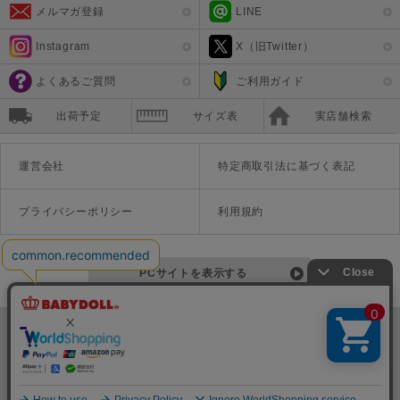
メルマガ登録
LINE
Instagram
X（旧Twitter）
よくあるご質問
ご利用ガイド
出荷予定
サイズ表
実店舗検索
運営会社
特定商取引法に基づく表記
プライバシーポリシー
利用規約
PCサイトを表示する
©Disney ©Disney/Pixar ©Disney. Based on the "Winnie the Pooh" works by A.A. Milne and E.H. Shepard.
TM＆©Universal Studios
© '26 SANRIO CO., LTD. APPR. NO. L670222
株式会社COZY
〒542-0081 大阪府大阪市中央区南船場1-16-10 大阪岡本ビル3Ｆ
TEL:06-6125-1458