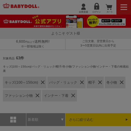
ようこそ ゲスト様
6,600
送料無料!
ご注文後、翌営業日から
円以上で
3〜5営業日以内に出荷予定
※一部地域は除く
63件
対象商品
キッズ(100～150cm)/バッグ・リュック/帽子/冬小物/ファッション小物/インナー・下着の検索結
果
キッズ(100～150cm)
バッグ・リュック
帽子
冬小物
ファッション小物
インナー・下着
新着順
さらに絞り込む