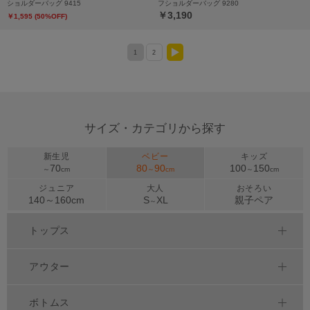
ショルダーバッグ 9415
フショルダーバッグ 9280
￥3,190
￥1,595 (50%OFF)
1
2
>
サイズ・カテゴリから探す
新生児
ベビー
キッズ
70
80
90
100
150
～
cm
～
cm
～
cm
ジュニア
大人
おそろい
140～
160
cm
S
XL
親子ペア
～
トップス
アウター
ボトムス