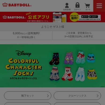
ようこそ ゲスト様
6,600
送料無料!
ご注文後、翌営業日から
円以上で
3〜5営業日以内に出荷予定
※一部地域は除く
靴下セット
クルーソックス