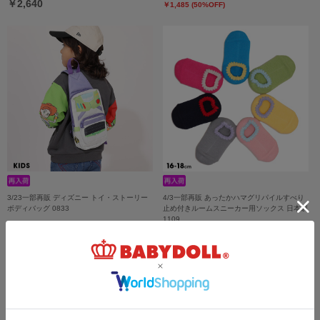
￥2,640
￥1,485 (50%OFF)
3/23一部再販 ディズニー トイ・ストーリー
4/3一部再販 あったかハマグリパイルすべり
ボディバッグ 0833
止め付きルームスニーカー用ソックス 日本製
1109
￥3,630
￥1,100