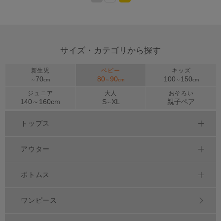
>
サイズ・カテゴリから探す
新生児
ベビー
キッズ
70
80
90
100
150
～
cm
～
cm
～
cm
ジュニア
大人
おそろい
140～
160
cm
S
XL
親子ペア
～
トップス
アウター
ボトムス
ワンピース