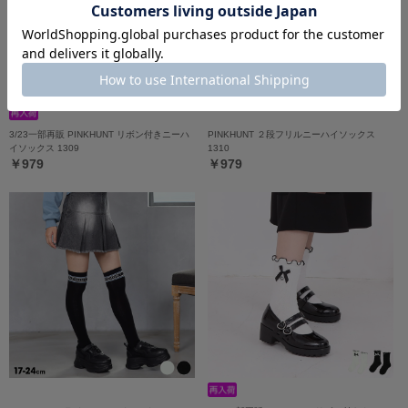
3/23一部再販 PINKHUNT リボン付きニーハ
PINKHUNT ２段フリルニーハイソックス
イソックス 1309
1310
￥979
￥979