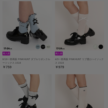
6/19一部再販 PINKHUNT ダブルリボンクル
4/3一部再販 PINKHUNT リブ透けハイソック
ーソックス 1518
ス 1519
￥759
￥979