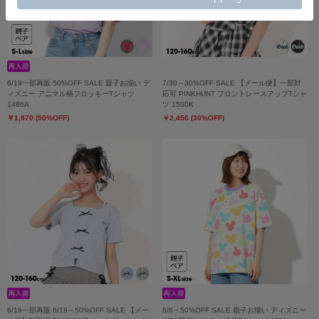
6/19一部再販 50%OFF SALE 親子お揃い デ
7/30～30%OFF SALE 【メール便】一部対
ィズニー アニマル柄フロッキーTシャツ
応可 PINKHUNT フロントレースアップTシャ
1486A
ツ 1500K
￥1,870 (50%OFF)
￥2,456 (30%OFF)
6/19一部再販 6/18～50%OFF SALE 【メー
8/6～50%OFF SALE 親子お揃い ディズニー