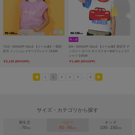
7/23～50%OFF SALE 【メール便】一部対
8/6～50%OFF SALE 【メール便】対応可 デ
応可 メッシュレイヤードTシャツ 1538K
ィズニー カーズ キャラクターBIGフェイスT
シャツ 1464K
￥2,145 (50%OFF)
￥1,485 (50%OFF)
…
1
2
3
4
5
6
<
>
サイズ・カテゴリから探す
新生児
ベビー
キッズ
70
80
90
100
150
～
cm
～
cm
～
cm