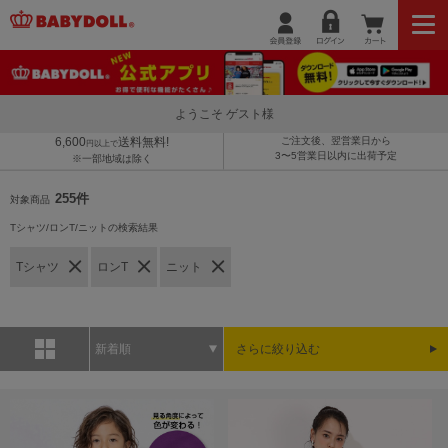
ようこそ ゲスト様
6,600
送料無料!
ご注文後、翌営業日から
円以上で
3〜5営業日以内に出荷予定
※一部地域は除く
255件
対象商品
Tシャツ/ロンT/ニットの検索結果
Tシャツ
ロンT
ニット
新着順
さらに絞り込む