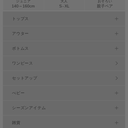
ジュニア
大人
おそろい
140～
160
cm
S
XL
親子ペア
～
トップス
アウター
ボトムス
ワンピース
セットアップ
べビー
シーズンアイテム
雑貨