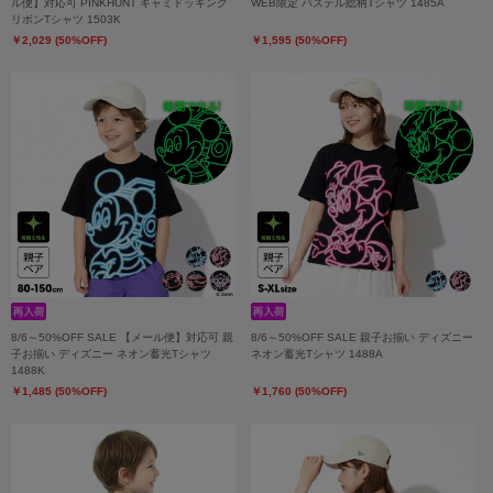
ル便】対応可 PINKHUNT キャミドッキング
WEB限定 パステル総柄Tシャツ 1485A
リボンTシャツ 1503K
￥2,029 (50%OFF)
￥1,595 (50%OFF)
8/6～50%OFF SALE 【メール便】対応可 親
8/6～50%OFF SALE 親子お揃い ディズニー
子お揃い ディズニー ネオン蓄光Tシャツ
ネオン蓄光Tシャツ 1488A
1488K
￥1,485 (50%OFF)
￥1,760 (50%OFF)