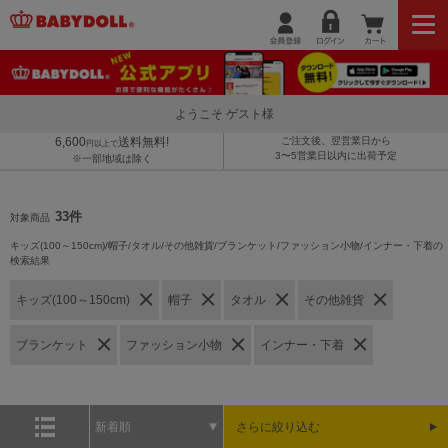
ようこそ ゲスト様
6,600
送料無料!
ご注文後、翌営業日から
円以上で
3〜5営業日以内に出荷予定
※一部地域は除く
33件
対象商品
キッズ(100～150cm)/帽子/タオル/その他雑貨/ブランケット/ファッション小物/インナー・下着の
検索結果
キッズ(100～150cm)
帽子
タオル
その他雑貨
ブランケット
ファッション小物
インナー・下着
新着順
さらに絞り込む