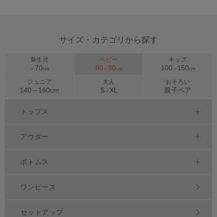
サイズ・カテゴリから探す
新生児
ベビー
キッズ
70
80
90
100
150
～
cm
～
cm
～
cm
ジュニア
大人
おそろい
140～
160
cm
S
XL
親子ペア
～
トップス
アウター
ボトムス
ワンピース
セットアップ