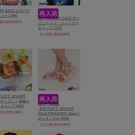
FF SALE ロゴバケ
ット 1394
8/6～50%OFF SALE ディ
60 (50%OFF)
ズニー トイ・ストーリー
キャップ 1270
￥1,595 (50%OFF)
LET】20%OFF
E ディズニー 刺繍メ
6/19一部再販
キャップ 0481
【OUTLET】50%OFF
76 (20%OFF)
SALE PINKHUNT 2wayリ
ボンサンダル 0405
￥2,799 (50%OFF)