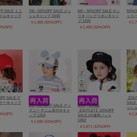
FF SALE ミニ
7/9～50%OFF SALE メッ
8/6～50%OFF SALE サン
50%O
ツイルキャップ
シュキャップ 1640
リオ バックリボンキャッ
ットハ
プ 1435
￥1,485 (50%OFF)
￥1,7
50%OFF)
￥1,485 (50%OFF)
OFF SALE デ
【OUT
カラーキャップ
SAL
8/6～50%OFF SALE ディ
6/19一部再販
ッシュ
ズニー デニム耳付きキャ
【OUTLET】10%OFF
50%OFF)
￥2,3
ップ 1254
SALE UV速乾ハット
1062
￥1,595 (50%OFF)
￥2,871 (10%OFF)