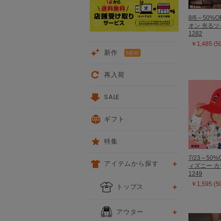
8/6～50%O
オン 光る
1282
￥1,485 (
新作
再入荷
SALE
ギフト
特集
7/23～50%
アイテムから探す
ィズニー 
1249
￥1,595 (
トップス
アウター