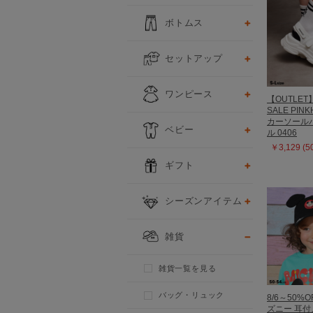
ボトムス
セットアップ
ワンピース
【OUTLET
SALE PIN
カーソール
ベビー
ル 0406
￥3,129 (
ギフト
シーズンアイテム
雑貨
雑貨一覧を見る
バッグ・リュック
8/6～50%O
ズニー 耳