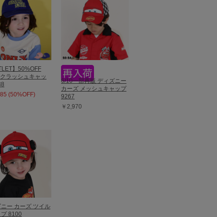
LET】50%OFF
E クラッシュキャッ
6/10一部再販 ディズニー
38
カーズ メッシュキャップ
85 (50%OFF)
9267
￥2,970
ニー カーズ ツイル
プ 8100