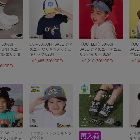
】50%OFF
8/6～50%OFF SALE ディ
【OUTLET】50%OFF
【OUT
KHUNT スニー
ズニー なりきるメッシュ
SALE ディズニー デニム
SAL
バレエサンダ
キャップ 0234
サンバイザー 0194
プ 02
￥1,485 (50%OFF)
￥1,210 (50%OFF)
￥1,4
50%OFF)
FF SALE ディ
ミニオン メッシュキャッ
ディズ
付メッシュキャ
プ 9294
キャッ