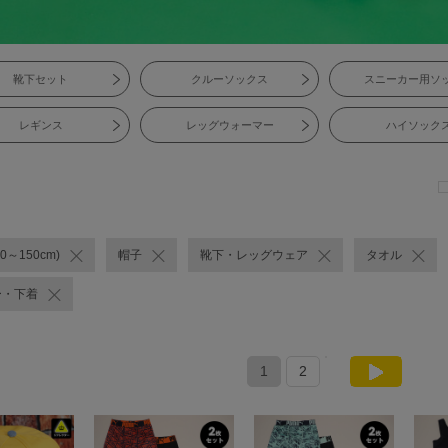
靴下セット
クルーソックス
スニーカー用ソ
レギンス
レッグウォーマー
ハイソック
0～150cm)
帽子
靴下・レッグウェア
タオル
ー・下着
1
2