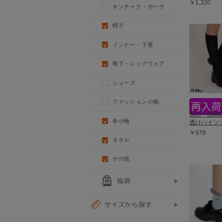
￥1,320
キンチャク・ポーチ
帽子
インナー・下着
靴下・レッグウェア
シューズ
ファッション小物
3/23一部再販
冬小物
透けハイソッ
￥979
タオル
その他
福袋
サイズから探す