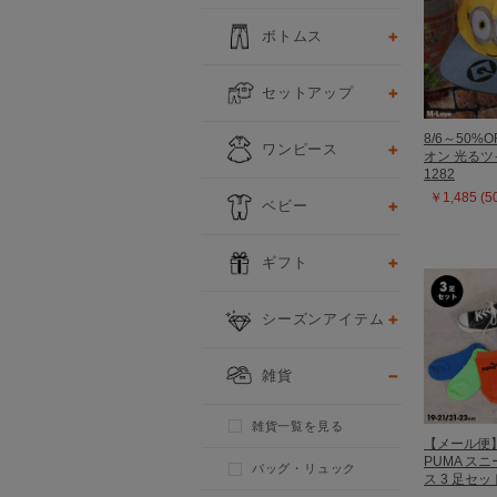
ボトムス
セットアップ
8/6～50%O
ワンピース
オン 光る
1282
￥1,485 (
ベビー
ギフト
シーズンアイテム
雑貨
雑貨一覧を見る
【メール便
PUMA ス
バッグ・リュック
ス 3 足セット