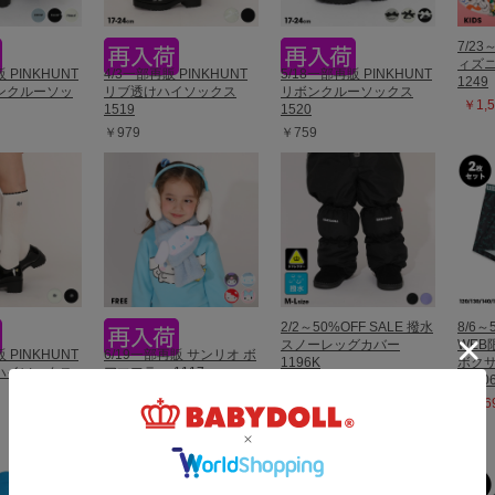
7/23
ィズニ
 PINKHUNT
4/3一部再販 PINKHUNT
5/18一部再販 PINKHUNT
1249
ンクルーソッ
リブ透けハイソックス
リボンクルーソックス
￥1,5
1519
1520
￥979
￥759
2/2～50%OFF SALE 撥水
8/6～
スノーレッグカバー
WEB
 PINKHUNT
6/19一部再販 サンリオ ボ
1196K
ボクサ
ハイソックス
アマフラー 1117
ト 10
￥1,485 (50%OFF)
￥2,640
￥869