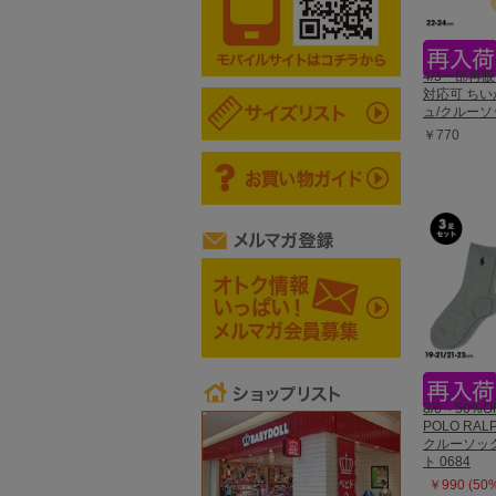
4/3一部再
対応可 ちい
ュ/クルーソッ
￥770
8/6～50%O
POLO RAL
クルーソック
ト 0684
￥990 (50