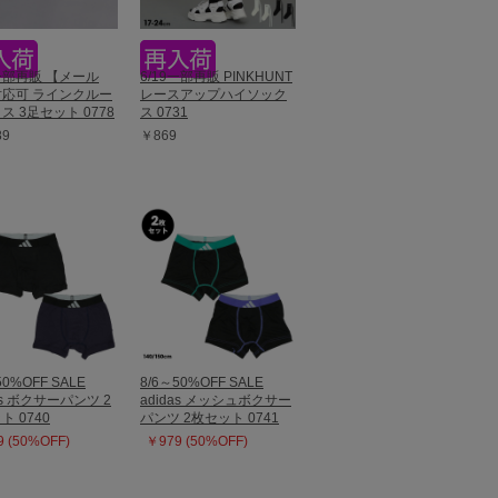
9一部再販 【メール
6/19一部再販 PINKHUNT
応可 ラインクルー
レースアップハイソック
ス 3足セット 0778
ス 0731
89
￥869
50%OFF SALE
8/6～50%OFF SALE
as ボクサーパンツ 2
adidas メッシュボクサー
ト 0740
パンツ 2枚セット 0741
 (50%OFF)
￥979 (50%OFF)