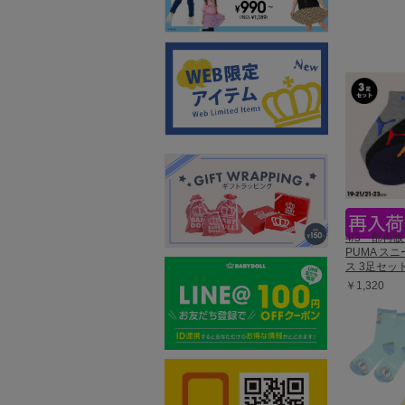
4/3一部再販
PUMA ス
ス 3足セット
￥1,320