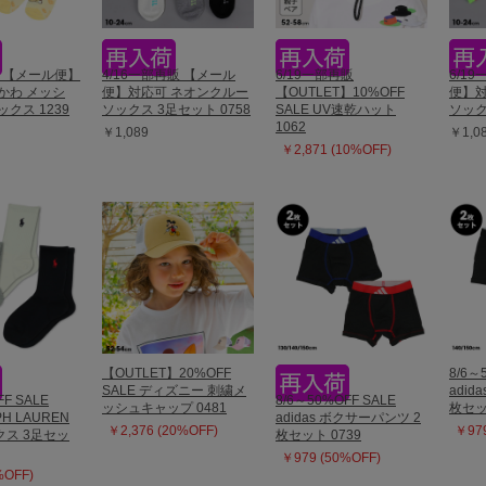
販 【メール便】
4/16一部再販 【メール
6/19一部再販
6/1
かわ メッシ
便】対応可 ネオンクルー
【OUTLET】10%OFF
便】対
クス 1239
ソックス 3足セット 0758
SALE UV速乾ハット
ソック
1062
￥1,089
￥1,0
￥2,871 (10%OFF)
【OUTLET】20%OFF
8/6～
SALE ディズニー 刺繍メ
adid
FF SALE
8/6～50%OFF SALE
ッシュキャップ 0481
枚セッ
PH LAUREN
adidas ボクサーパンツ 2
￥2,376 (20%OFF)
￥979
ス 3足セッ
枚セット 0739
￥979 (50%OFF)
%OFF)