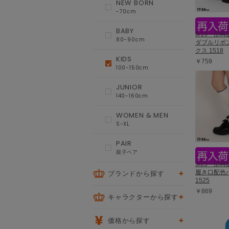
NEW BORN
-70cm
BABY
6/19一部再販
80-90cm
ダブルリボ
クス 1518
KIDS
￥759
100-150cm
JUNIOR
140-160cm
WOMEN & MEN
S-XL
PAIR
親子ペア
3/23一部再販
ブランドから探す
履き口配色
1525
￥869
キャラクターから探す
価格から探す