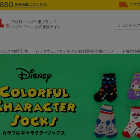
ご注文
子供服・ベビー服ブランド
ようこそ ゲ
ベビードール 公式通販サイト
0～150cm)/帽子/靴下・レッグウェア/タオル/その他雑貨/冬小物/インナー・下着の検