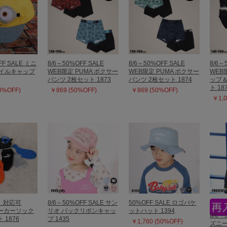
FF SALE ミニ
8/6～50%OFF SALE
8/6～50%OFF SALE
8/6～
ツイルキャップ
WEB限定 PUMA ボクサー
WEB限定 PUMA ボクサー
WEB
パンツ 2枚セット 1873
パンツ 2枚セット 1874
ップ＆
ト 18
50%OFF)
￥869 (50%OFF)
￥869 (50%OFF)
￥1,0
】対応可
8/6～50%OFF SALE サン
50%OFF SALE ロゴバケ
ニーカーソック
リオ バックリボンキャッ
ットハット 1394
8/6～
 1876
プ 1435
￥1,760 (50%OFF)
ズニー