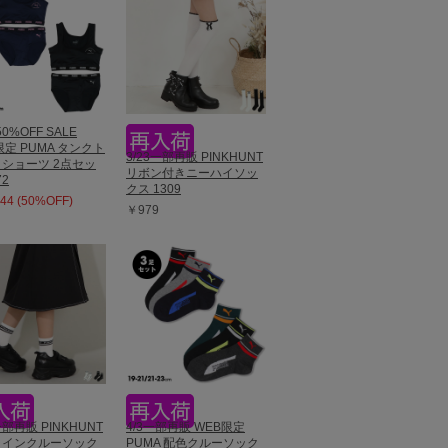
50%OFF SALE
限定 PUMA タンクト
3/23一部再販 PINKHUNT
ショーツ 2点セッ
リボン付きニーハイソッ
72
クス 1309
44 (50%OFF)
￥979
一部再販 PINKHUNT
4/3一部再販 WEB限定
ラインクルーソック
PUMA 配色クルーソック