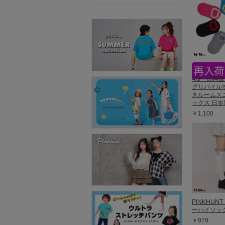
4/3一部再
グリパイル
きルームス
ックス 日本製
￥1,100
PINKHUN
ーハイソック
￥979