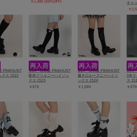
￥1,485 (50%OFF)
キャッ
￥1,5
 PINKHUNT
5/18一部再販 PINKHUNT
3/23一部再販 PINKHUNT
6/19
クス 1522
配色フリルニーハイソッ
履き口ルーズニーハイソ
3本
クス 1523
ックス 1524
ス 15
￥979
￥1,089
￥979