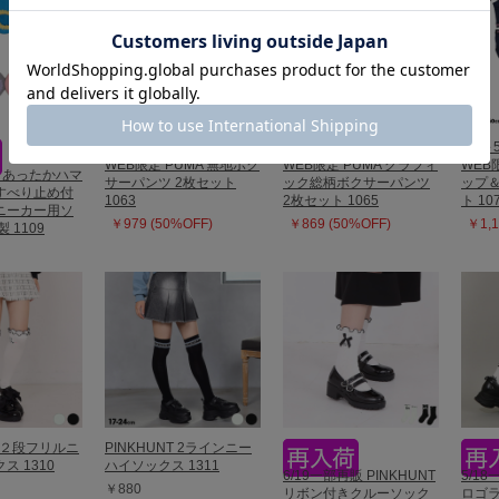
8/6～50%OFF SALE
8/6～50%OFF SALE
8/6～
WEB限定 PUMA 無地ボク
WEB限定 PUMA グラフィ
WEB
販 あったかハマ
サーパンツ 2枚セット
ック総柄ボクサーパンツ
ップ＆
すべり止め付
1063
2枚セット 1065
ト 10
ニーカー用ソ
￥979 (50%OFF)
￥869 (50%OFF)
￥1,1
 1109
T ２段フリルニ
PINKHUNT 2ラインニー
ス 1310
ハイソックス 1311
6/19一部再販 PINKHUNT
5/18
￥880
リボン付きクルーソック
ロゴ