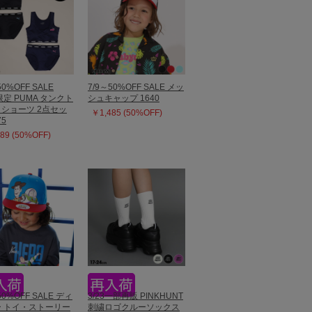
50%OFF SALE
7/9～50%OFF SALE メッ
限定 PUMA タンクト
シュキャップ 1640
ショーツ 2点セッ
￥1,485 (50%OFF)
75
89 (50%OFF)
50%OFF SALE ディ
3/23一部再販 PINKHUNT
 トイ・ストーリー
刺繍ロゴクルーソックス