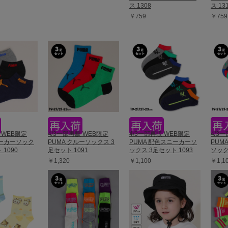
ス 1308
ス 13
￥759
￥759
 WEB限定
4/3一部再販 WEB限定
4/3一部再販 WEB限定
4/3
ニーカーソック
PUMA クルーソックス 3
PUMA 配色スニーカーソ
PUM
 1090
足セット 1091
ックス 3足セット 1093
ソック
￥1,320
￥1,100
￥1,1