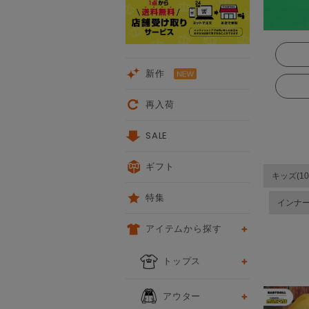
新作
再入荷
SALE
ギフト
キッズ(10
特集
インナ
アイテムから探す
次
トップス
アウター