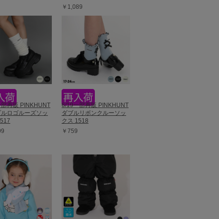
￥1,089
一部再販 PINKHUNT
6/19一部再販 PINKHUNT
プルロゴルーズソッ
ダブルリボンクルーソッ
517
クス 1518
09
￥759