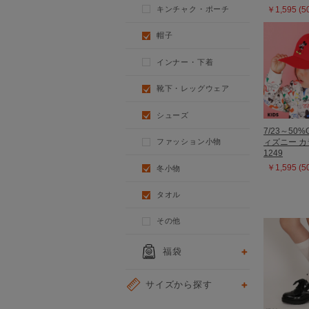
キンチャク・ポーチ
￥1,595 (
帽子
インナー・下着
靴下・レッグウェア
シューズ
7/23～50%
ファッション小物
ィズニー 
1249
冬小物
￥1,595 (
タオル
その他
福袋
サイズから探す