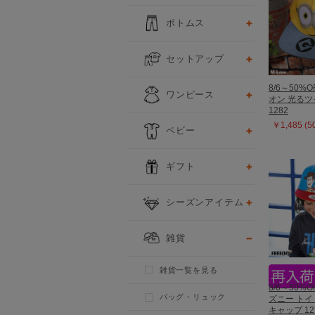
ボトムス
セットアップ
8/6～50%O
ワンピース
オン 光る
1282
￥1,485 (
ベビー
ギフト
シーズンアイテム
雑貨
雑貨一覧を見る
8/6～50%O
バッグ・リュック
ズニー ト
キャップ 12