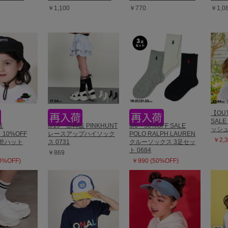
￥1,100
￥770
￥1,0
【OUT
SAL
販
6/19一部再販 PINKHUNT
8/6～50%OFF SALE
ッシュ
】10%OFF
レースアップハイソック
POLO RALPH LAUREN
￥2,3
速乾ハット
ス 0731
クルーソックス 3足セッ
ト 0684
￥869
10%OFF)
￥990 (50%OFF)