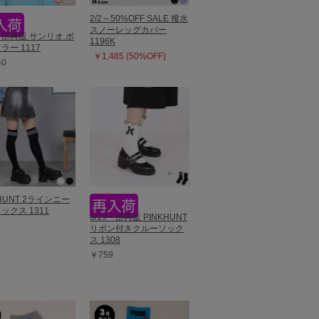
2/2～50%OFF SALE 撥水
スノーレッグカバー
9一部再販 サンリオ ボ
1196K
ラー 1117
￥1,485 (50%OFF)
40
KHUNT 2ラインニー
ックス 1311
6/19一部再販 PINKHUNT
リボン付きクルーソック
ス 1308
￥759