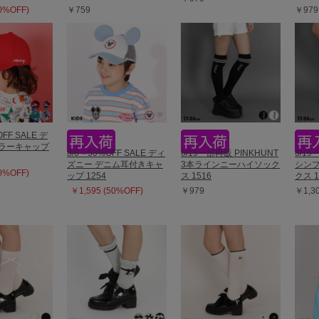
50%OFF)
￥759
￥979
OFF SALE デ
カラーキャップ
8/6～50%OFF SALE ディ
6/19一部再販 PINKHUNT
6/19
ズニー デニム耳付きキャ
3本ラインニーハイソック
シン
50%OFF)
ップ 1254
ス 1516
クス 1
￥1,595 (50%OFF)
￥979
￥1,3