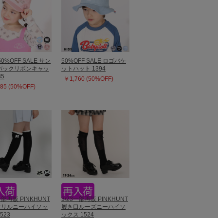
50%OFF SALE サン
50%OFF SALE ロゴバケ
バックリボンキャッ
ットハット 1394
35
￥1,760 (50%OFF)
85 (50%OFF)
一部再販 PINKHUNT
3/23一部再販 PINKHUNT
フリルニーハイソッ
履き口ルーズニーハイソ
523
ックス 1524