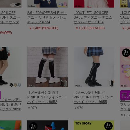
】50%OFF
8/6～50%OFF SALE ディ
【OUTLET】50%OFF
【OUT
KHUNT スニー
ズニー なりきるメッシュ
SALE ディズニー デニム
SAL
バレエサンダ
キャップ 0234
サンバイザー 0194
プ 02
￥1,485 (50%OFF)
￥1,210 (50%OFF)
￥1,4
50%OFF)
【メール便】対応可
【メール便】対応可
PINKHUNT 2ラインニー
PINKHUNT ロゴラインニ
販 【メール便】
4/3
ハイソックス 9852
ーハイソックス 9855
KHUNT 配色リ
プリン
￥979
￥979
ックス 9856
クスセ
￥1,3