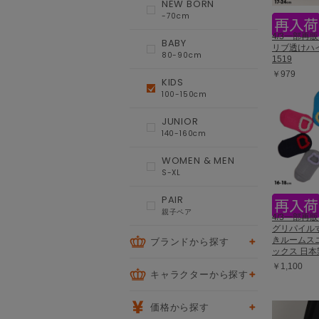
NEW BORN
-70cm
4/3一部再販 
BABY
リブ透けハ
80-90cm
1519
￥979
KIDS
100-150cm
JUNIOR
140-160cm
WOMEN & MEN
S-XL
PAIR
親子ペア
4/3一部再
グリパイル
ブランドから探す
きルームス
ックス 日本製
￥1,100
キャラクターから探す
価格から探す