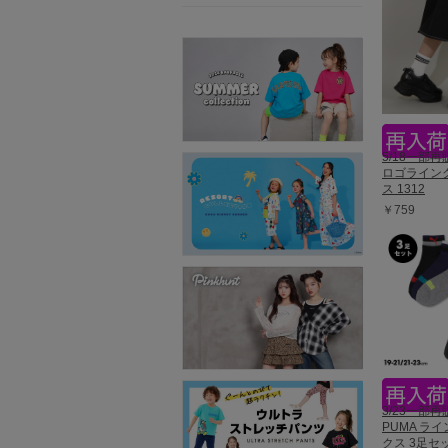
5/18一部再販
ロゴライン
ス 1312
￥759
3/23一部再
PUMA ラ
クス 3足セッ