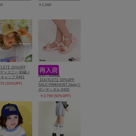
89
￥1,089
LET】20%OFF
E ディズニー 刺繍メ
6/19一部再販
キャップ 0481
【OUTLET】50%OFF
76 (20%OFF)
SALE PINKHUNT 2wayリ
ボンサンダル 0405
￥2,799 (50%OFF)