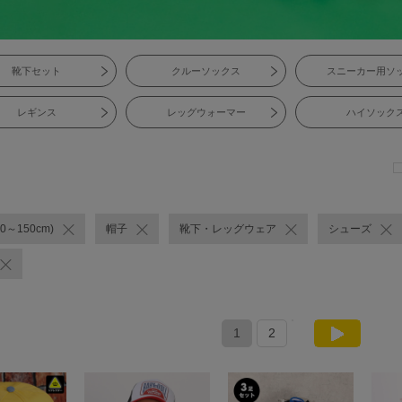
靴下セット
クルーソックス
スニーカー用ソ
レギンス
レッグウォーマー
ハイソック
0～150cm)
帽子
靴下・レッグウェア
シューズ
1
2