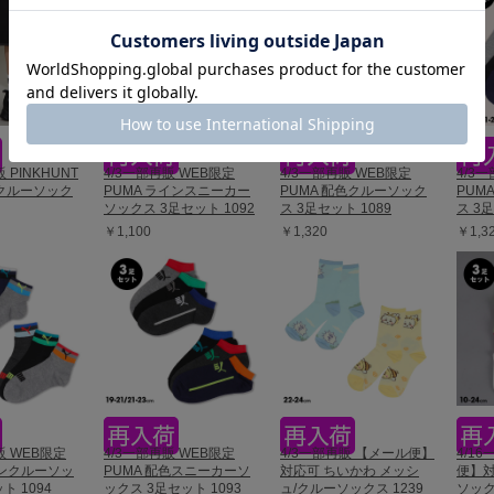
 PINKHUNT
4/3一部再販 WEB限定
4/3一部再販 WEB限定
4/3
クルーソック
PUMA ラインスニーカー
PUMA 配色クルーソック
PUM
ソックス 3足セット 1092
ス 3足セット 1089
ス 3足
￥1,100
￥1,320
￥1,3
販 WEB限定
4/3一部再販 WEB限定
4/3一部再販 【メール便】
4/1
インクルーソッ
PUMA 配色スニーカーソ
対応可 ちいかわ メッシ
便】対
ト 1094
ックス 3足セット 1093
ュ/クルーソックス 1239
ソック