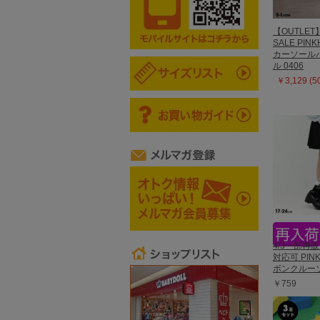
【OUTLET
SALE PIN
カーソール
ル 0406
￥3,129 (
4/3一部再
対応可 PIN
ボンクルーソ
￥759