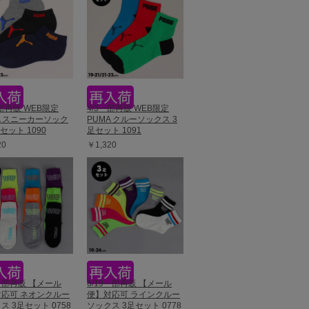
一部再販 WEB限定
4/3一部再販 WEB限定
A スニーカーソック
PUMA クルーソックス 3
セット 1090
足セット 1091
20
￥1,320
6一部再販 【メール
6/19一部再販 【メール
応可 ネオンクルー
便】対応可 ラインクルー
ス 3足セット 0758
ソックス 3足セット 0778