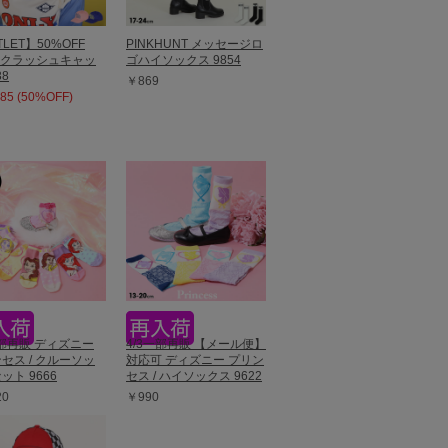
LET】50%OFF
PINKHUNT メッセージロ
E クラッシュキャッ
ゴハイソックス 9854
38
￥869
85 (50%OFF)
一部再販 ディズニー
4/3一部再販 【メール便】
セス / クルーソッ
対応可 ディズニー プリン
ット 9666
セス / ハイソックス 9622
20
￥990