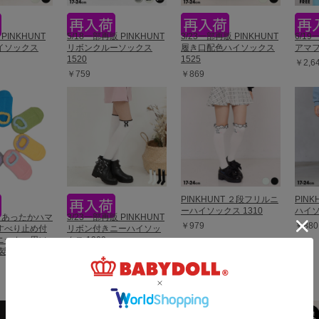
PINKHUNT
5/18一部再販 PINKHUNT
3/23一部再販 PINKHUNT
6/1
イソックス
リボンクルーソックス
履き口配色ハイソックス
アマフ
1520
1525
￥2,6
￥759
￥869
PINKHUNT ２段フリルニ
PIN
ーハイソックス 1310
ハイソ
販 あったかハマ
3/23一部再販 PINKHUNT
￥979
￥880
すべり止め付
リボン付きニーハイソッ
ニーカー用ソ
クス 1309
 1109
￥979