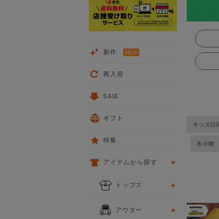
新作
再入荷
SALE
ギフト
キッズ(10
特集
冬小物
アイテムから探す
次
トップス
アウター