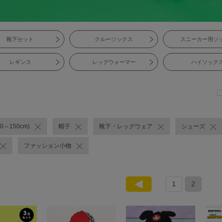
靴下セット
クルーソックス
スニーカー用ソ
レギンス
レッグウォーマー
ハイソック
0～150cm)
帽子
靴下・レッグウェア
シューズ
ファッション小物
1
2