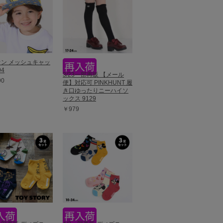
ン メッシュキャッ
94
3/23一部再販 【メール
90
便】対応可 PINKHUNT 履
き口ゆったりニーハイソ
ックス 9129
￥979