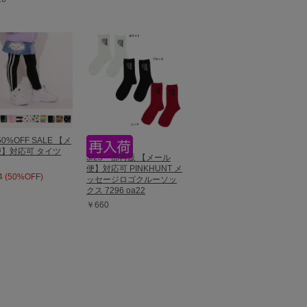
50%OFF SALE 【メ
】対応可 タイツ
3/23一部再販 【メール
便】対応可 PINKHUNT メ
 (50%OFF)
ッセージロゴクルーソッ
クス 7296 oa22
￥660