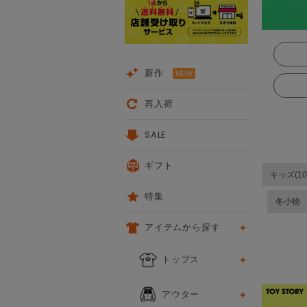
新作
再入荷
SALE
ギフト
キッズ(10
特集
冬小物
アイテムから探す
前
トップス
アウター