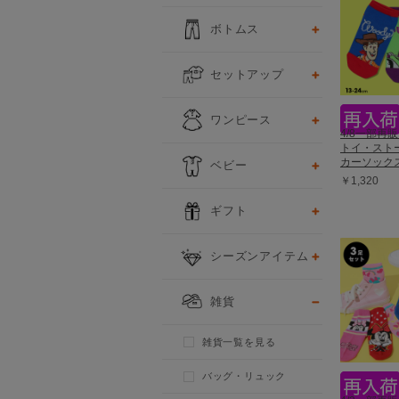
ボトムス
セットアップ
ワンピース
4/8一部再
トイ・スト
カーソックス
ベビー
￥1,320
ギフト
シーズンアイテム
雑貨
雑貨一覧を見る
バッグ・リュック