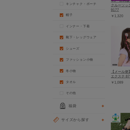
4/3一部再
キンチャク・ポーチ
クルーソッ
9177
帽子
￥1,320
インナー・下着
靴下・レッグウェア
シューズ
ファッション小物
冬小物
【メール便
エクステ 87
タオル
￥1,089
その他
福袋
サイズから探す