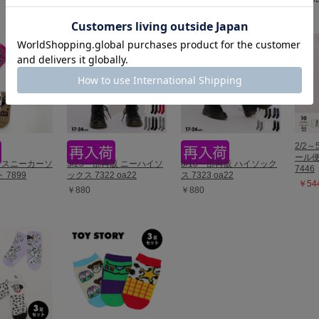
2/2～
ール便
販 スニーカーソ
3/23一部再販 ニーハイソ
6/10一部再販 ハイソック
7446
7899
ックス 7322 oa22
ス 7323 oa22
￥544
￥880
￥880