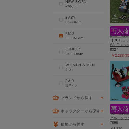
NEW BORN
-70cm
BABY
80-90cm
KIDS
6/19一部再
100-150cm
【OUTLET
SALE メ
JUNIOR
8327
140-160cm
￥2,233 (
WOMEN & MEN
S-XL
PAIR
親子ペア
ブランドから探す
キャラクターから探す
4/3一部再
クルーソッ
7896
価格から探す
￥1,320