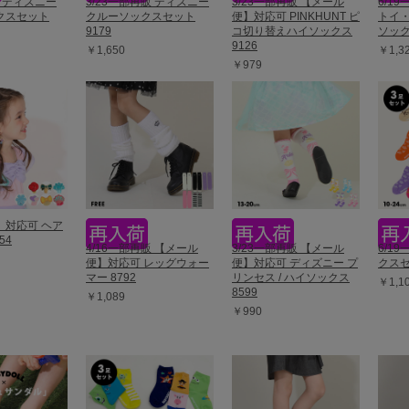
販 ディズニー
3/23一部再販 ディズニー
3/23一部再販 【メール
6/1
クスセット
クルーソックスセット
便】対応可 PINKHUNT ピ
トイ・
9179
コ切り替えハイソックス
ソック
9126
￥1,650
￥1,3
￥979
】対応可 ヘア
54
4/16一部再販 【メール
3/23一部再販 【メール
6/1
便】対応可 レッグウォー
便】対応可 ディズニー プ
クスセ
マー 8792
リンセス / ハイソックス
￥1,1
8599
￥1,089
￥990