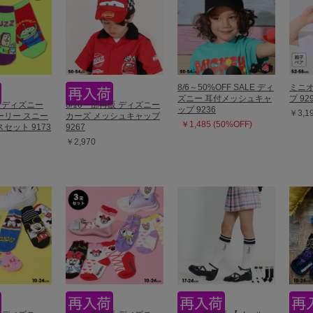
8/6～50%OFF SALE ディ
ミニオ
ズニー 耳付メッシュキャ
プ 92
販 ディズニー
6/10一部再販 ディズニー
ップ 9236
￥3,1
ーリー スニー
カーズ メッシュキャップ
￥1,485 (50%OFF)
セット 9173
9267
￥2,970