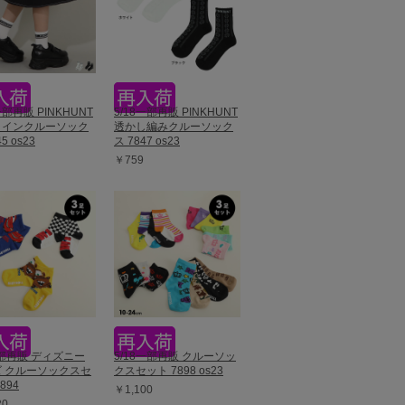
一部再販 PINKHUNT
5/18一部再販 PINKHUNT
ラインクルーソック
透かし編みクルーソック
5 os23
ス 7847 os23
￥759
一部再販 ディズニー
5/18一部再販 クルーソッ
 クルーソックスセ
クスセット 7898 os23
894
￥1,100
20