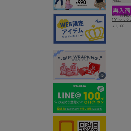
4/3一部再
101 ソック
￥1,100
前