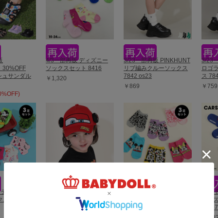
販
4/3一部再販 ディズニー
3/23一部再販 PINKHUNT
3/23
】30%OFF
ソックスセット 8416
リブ編みクルーソックス
ロゴ
ッシュサンダル
7842 os23
ス 784
￥1,320
￥869
￥759
30%OFF)
ディズニー カーズ ツイル
キャップ 8100
販 ディズニー
3/23一部再販 ディズニー
4/3
￥2,750
クスセット
スニーカーソックスセッ
カーズ
ト 7958
ット 7
￥1,320
￥1,3