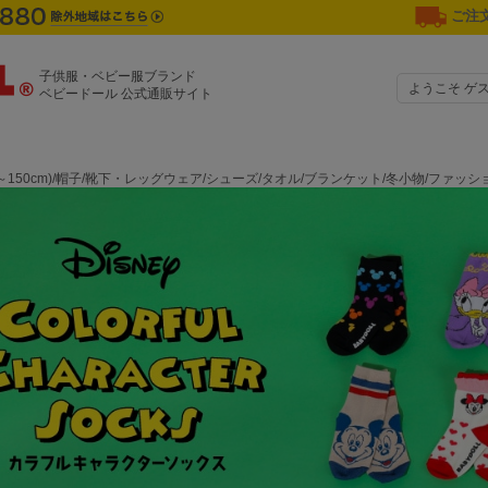
ご注文
子供服・ベビー服ブランド
ようこそ ゲ
ベビードール 公式通販サイト
0～150cm)/帽子/靴下・レッグウェア/シューズ/タオル/ブランケット/冬小物/ファ