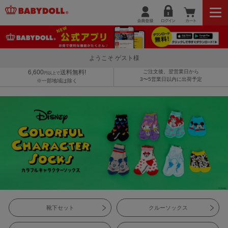
ようこそ ゲスト様
6,600
送料無料!
ご注文後、翌営業日から
円以上で
3〜5営業日以内に出荷予定
※一部地域は除く
靴下セット
クルーソックス