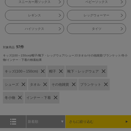
スニーカー用ソックス
ベビーソックス
レギンス
レッグウォーマー
ハイソックス
タイツ
97件
対象商品
キッズ(100～150cm)/帽子/靴下・レッグウェア/シューズ/タオル/その他雑貨/ブランケット/冬小
物/インナー・下着の検索結果
キッズ(100～150cm)
帽子
靴下・レッグウェア
シューズ
タオル
その他雑貨
ブランケット
冬小物
インナー・下着
新着順
さらに絞り込む