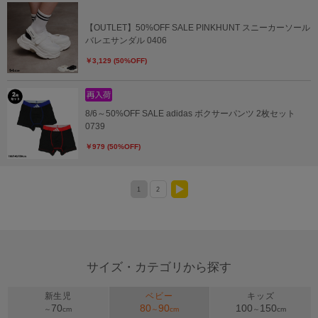
【OUTLET】50%OFF SALE PINKHUNT スニーカーソール
バレエサンダル 0406
￥3,129 (50%OFF)
8/6～50%OFF SALE adidas ボクサーパンツ 2枚セット
0739
￥979 (50%OFF)
1
2
>
サイズ・カテゴリから探す
新生児
ベビー
キッズ
70
80
90
100
150
～
cm
～
cm
～
cm