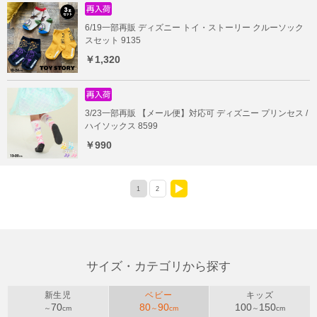
6/19一部再販 ディズニー トイ・ストーリー クルーソック
スセット 9135
￥1,320
3/23一部再販 【メール便】対応可 ディズニー プリンセス /
ハイソックス 8599
￥990
1
2
>
サイズ・カテゴリから探す
新生児
ベビー
キッズ
70
80
90
100
150
～
cm
～
cm
～
cm