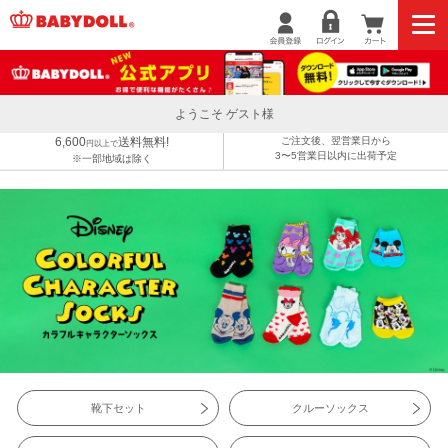
ようこそ ゲスト様
6,600
送料無料!
ご注文後、翌営業日から
円以上で
3〜5営業日以内に出荷予定
※一部地域は除く
靴下セット
クルーソックス