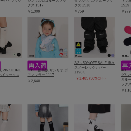
ニーハイソック
シンプルロゴルーズソッ
ダブルリボンクルーソッ
リブ
クス 1517
クス 1518
1519
￥1,309
￥759
￥979
2/2～50%OFF SALE 撥水
スノーレッグカバー
 PINKHUNT
6/19一部再販 サンリオ ボ
4/3
1196K
ハイソックス
アマフラー 1117
グリ
￥1,485 (50%OFF)
きル
￥2,640
ックス
￥1,1