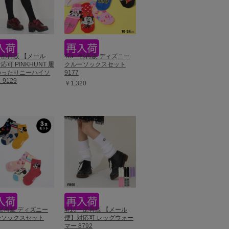
3一部再販 【メール
4/3一部再販 ディズニー
応可 PINKHUNT 履
クルーソックスセット
ゆったりニーハイソ
9177
9129
￥1,320
一部再販 ディズニー
4/16一部再販 【メール
ーソックスセット
便】対応可 レッグウォー
マー 8792