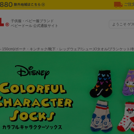
ご注文
子供服・ベビー服ブランド
ようこそ ゲ
ベビードール 公式通販サイト
0～150cm)/ポーチ・キンチャク/靴下・レッグウェア/シューズ/タオル/ブランケット