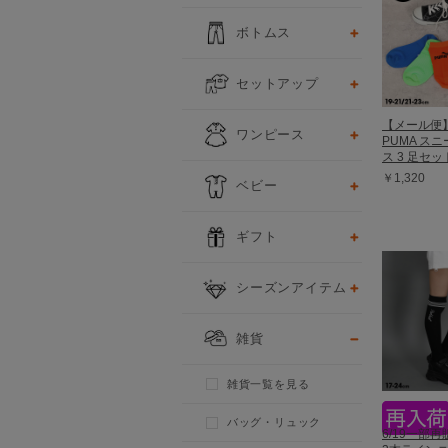
ボトムス
セットアップ
【メール便
ワンピース
PUMA ス
ス 3 足セット
￥1,320
ベビー
ギフト
シーズンアイテム
雑貨
雑貨一覧を見る
バッグ・リュック
6/19一部再販