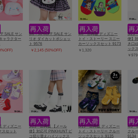
FF SALE サン
8/6～50%OFF SALE サン
4/8一部再販 ディズニー
3/2
体キャラクター
リオ ダイカットポシェッ
トイ・ストーリー スニー
便】対
4
ト 9576
カーソックスセット 9173
き口
ックス 
50%OFF)
￥2,145 (50%OFF)
￥1,320
￥979
再販 ディズニー
3/23一部再販 【メール
6/19一部再販 ディズニー
4/3
クスセット
便】対応可 PINKHUNT ピ
トイ・ストーリー クルー
クル
コ切り替えハイソックス
ソックスセット 9135
9134