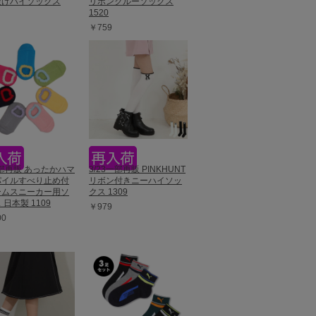
透けハイソックス
リボンクルーソックス
1520
￥759
一部再販 あったかハマ
3/23一部再販 PINKHUNT
パイルすべり止め付
リボン付きニーハイソッ
ームスニーカー用ソ
クス 1309
 日本製 1109
￥979
00