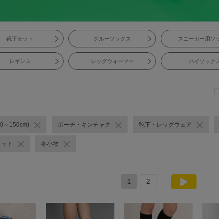
靴下セット
クルーソックス
スニーカー用ソ
レギンス
レッグウォーマー
ハイソック
0～150cm)
ポーチ・キンチャク
靴下・レッグウェア
ケット
冬小物
1
2