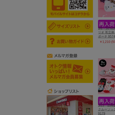
8/6～50%O
リオ 耳立
ポーチ 957
￥1,210 (
3/23一部
クルーソッ
9179