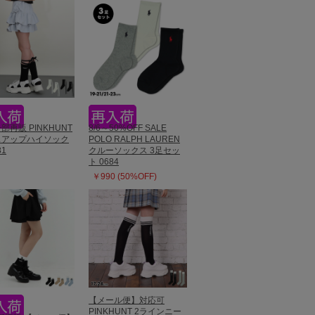
一部再販 PINKHUNT
8/6～50%OFF SALE
スアップハイソック
POLO RALPH LAUREN
31
クルーソックス 3足セッ
ト 0684
￥990 (50%OFF)
【メール便】対応可
PINKHUNT 2ラインニー