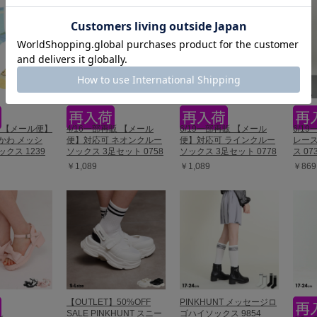
販 【メール便】
4/16一部再販 【メール
6/19一部再販 【メール
6/19
かわ メッシ
便】対応可 ネオンクルー
便】対応可 ラインクルー
レー
クス 1239
ソックス 3足セット 0758
ソックス 3足セット 0778
ス 07
￥1,089
￥1,089
￥869
【OUTLET】50%OFF
PINKHUNT メッセージロ
SALE PINKHUNT スニー
ゴハイソックス 9854