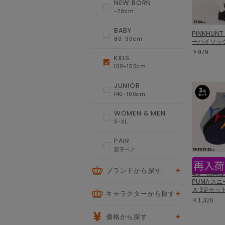
NEW BORN
-70cm
BABY
PINKHUN
80-90cm
ーハイソック
￥979
KIDS
100-150cm
JUNIOR
140-160cm
WOMEN & MEN
S-XL
PAIR
親子ペア
ブランドから探す
4/3一部再販
PUMA ス
ス 3足セット
キャラクターから探す
￥1,320
価格から探す