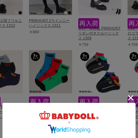
T ２段フリルニ
PINKHUNT 2ラインニー
ス 1310
ハイソックス 1311
6/19一部再販 PINKHUNT
5/18
￥880
リボン付きクルーソック
ロゴ
ス 1308
ス 13
￥759
￥759
 WEB限定
4/3一部再販 WEB限定
4/3一部再販 WEB限定
4/3
ニーカーソック
PUMA クルーソックス 3
PUMA 配色スニーカーソ
PUM
 1090
足セット 1091
ックス 3足セット 1093
ソック
￥1,320
￥1,100
￥1,1