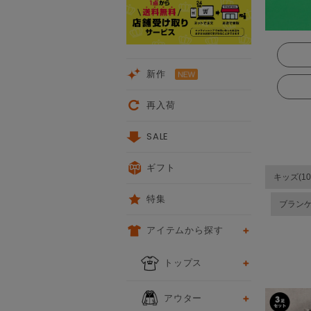
新作
再入荷
SALE
ギフト
キッズ(10
特集
ブラン
アイテムから探す
次
トップス
アウター