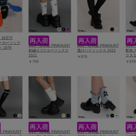
】対応可
ニーカーソック
3/23一部再販 PINKHUNT
3/23一部再販 PINKHUNT
5/18
 1876
刺繍ロゴクルーソックス
透けハイソックス 1522
配色
1521
クス 1
￥979
￥759
￥979
 PINKHUNT
6/19一部再販 PINKHUNT
6/19一部再販 PINKHUNT
4/3一