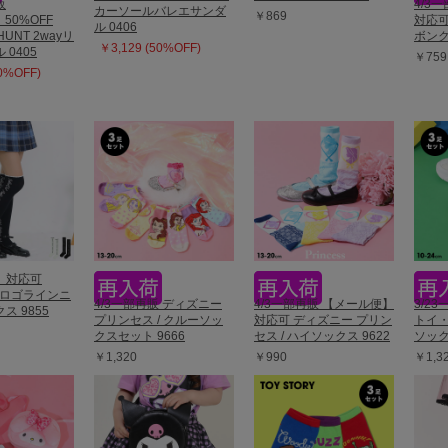
販
4/3
カーソールバレエサンダ
￥869
】50%OFF
対応可
ル 0406
KHUNT 2wayリ
ボンク
￥3,129 (50%OFF)
0405
￥759
50%OFF)
】対応可
T ロゴラインニ
4/3一部再販 ディズニー
4/3一部再販 【メール便】
3/2
ス 9855
プリンセス / クルーソッ
対応可 ディズニー プリン
トイ・
クスセット 9666
セス / ハイソックス 9622
ソック
￥1,320
￥990
￥1,3