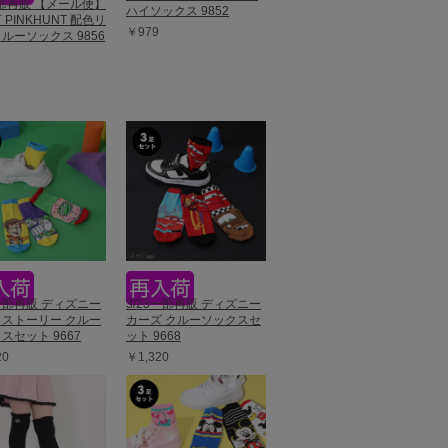
一部再販 【メール便】
ハイソックス 9852
 PINKHUNT 配色リ
￥979
ルーソックス 9856
3一部再販 ディズニー
3/23一部再販 ディズニー
ストーリー クルー
カーズ クルーソックスセ
スセット 9667
ット 9668
20
￥1,320