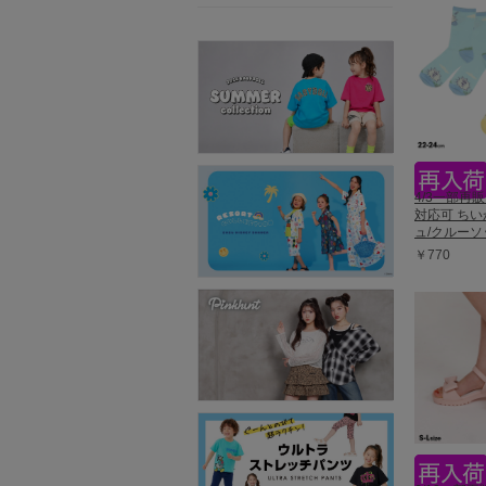
4/3一部再
対応可 ちい
ュ/クルーソッ
￥770