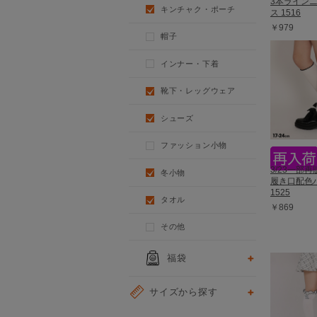
3本ライン
キンチャク・ポーチ
ス 1516
￥979
帽子
インナー・下着
靴下・レッグウェア
シューズ
ファッション小物
3/23一部再販
冬小物
履き口配色
1525
タオル
￥869
その他
福袋
サイズから探す