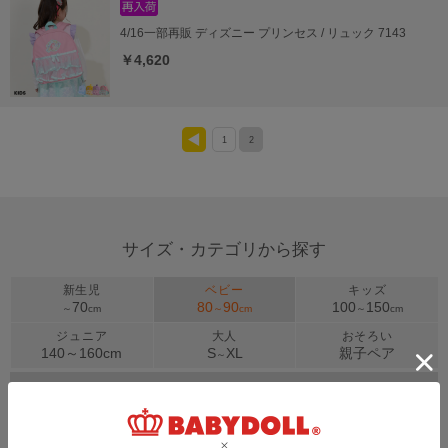
4/16一部再販 ディズニー プリンセス / リュック 7143
￥4,620
1
2
<
サイズ・カテゴリから探す
新生児
ベビー
キッズ
70
80
90
100
150
～
cm
～
cm
～
cm
ジュニア
大人
おそろい
140～
160
cm
S
XL
親子ペア
～
トップス