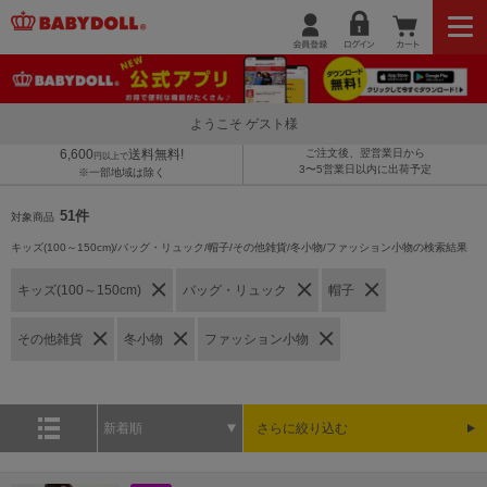
ようこそ ゲスト様
6,600
送料無料!
ご注文後、翌営業日から
円以上で
3〜5営業日以内に出荷予定
※一部地域は除く
51件
対象商品
キッズ(100～150cm)/バッグ・リュック/帽子/その他雑貨/冬小物/ファッション小物の検索結果
キッズ(100～150cm)
バッグ・リュック
帽子
その他雑貨
冬小物
ファッション小物
新着順
さらに絞り込む