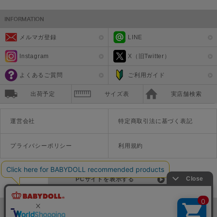
メルマガ登録
LINE
Instagram
X（旧Twitter）
よくあるご質問
ご利用ガイド
出荷予定
サイズ表
実店舗検索
運営会社
特定商取引法に基づく表記
プライバシーポリシー
利用規約
PCサイトを表示する
©Disney ©Disney/Pixar ©Disney. Based on the "Winnie the Pooh" works by A.A. Milne and E.H. Shepard.
TM＆©Universal Studios
© '26 SANRIO CO., LTD. APPR. NO. L670222