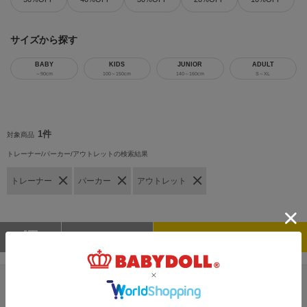
サイズから探す
BABY
KIDS
JUNIOR
ADULT
～90cm
100～150cm
140～160cm
S～XL
1件
対象商品
トレーナー/パーカー/アウトレットの検索結果
トレーナー
パーカー
アウトレット
新着順
さらに絞り込む
6/10一部再販 【OUTLET】40%OFF SALE ハートトレーナ