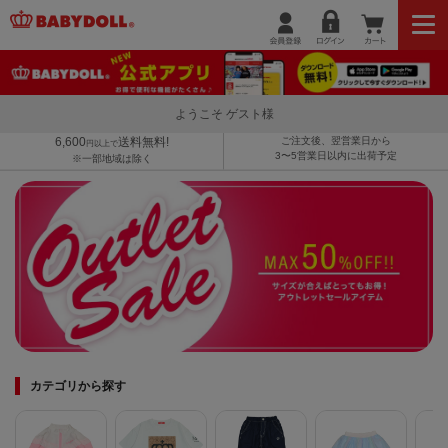
ようこそ ゲスト様
6,600
送料無料!
ご注文後、翌営業日から
円以上で
3〜5営業日以内に出荷予定
※一部地域は除く
カテゴリから探す