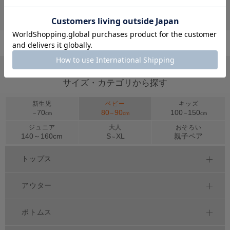
ー&キャミセット 0200K
￥2,574 (40%OFF)
サイズ・カテゴリから探す
新生児
ベビー
キッズ
70
80
90
100
150
～
cm
～
cm
～
cm
ジュニア
大人
おそろい
140～
160
cm
S
XL
親子ペア
～
トップス
アウター
ボトムス