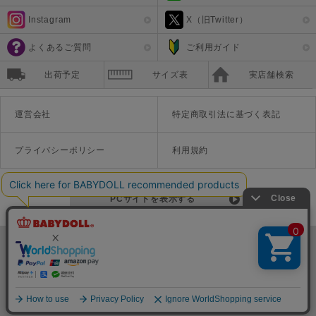
Instagram
X（旧Twitter）
よくあるご質問
ご利用ガイド
出荷予定
サイズ表
実店舗検索
運営会社
特定商取引法に基づく表記
プライバシーポリシー
利用規約
PCサイトを表示する
©Disney ©Disney/Pixar ©Disney. Based on the "Winnie the Pooh" works by A.A. Milne and E.H. Shepard.
TM＆©Universal Studios
© '26 SANRIO CO., LTD. APPR. NO. L670222
株式会社COZY
〒542-0081 大阪府大阪市中央区南船場1-16-10 大阪岡本ビル3Ｆ
TEL:06-6125-1458
Copyright
BABYDOLL（ベビードール）公式通販サイト 株式会社COZY
all rights reserved.