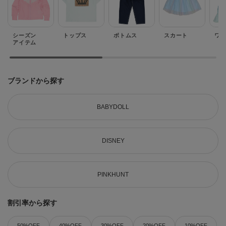
シーズン
トップス
ボトムス
スカート
ワ
アイテム
ブランドから探す
BABYDOLL
DISNEY
PINKHUNT
割引率から探す
50%OFF
40%OFF
30%OFF
20%OFF
10%OFF