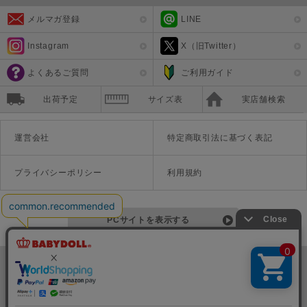
メルマガ登録
LINE
Instagram
X（旧Twitter）
よくあるご質問
ご利用ガイド
出荷予定
サイズ表
実店舗検索
運営会社
特定商取引法に基づく表記
プライバシーポリシー
利用規約
PCサイトを表示する
©Disney ©Disney/Pixar ©Disney. Based on the "Winnie the Pooh" works by A.A. Milne and E.H. Shepard.
TM＆©Universal Studios
© '26 SANRIO CO., LTD. APPR. NO. L670222
株式会社COZY
〒542-0081 大阪府大阪市中央区南船場1-16-10 大阪岡本ビル3Ｆ
TEL:06-6125-1458