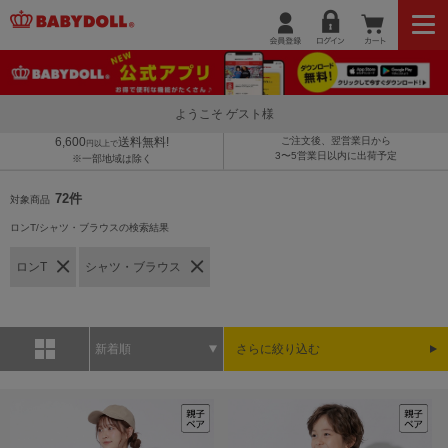
ようこそ ゲスト様
6,600
送料無料!
ご注文後、翌営業日から
円以上で
3〜5営業日以内に出荷予定
※一部地域は除く
72件
対象商品
ロンT/シャツ・ブラウスの検索結果
ロンT
シャツ・ブラウス
新着順
さらに絞り込む