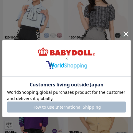
6/19一部再販 6/18～10%OFF SALE 【メー
6/19一部再販 6/18～30%OFF SALE
ル便】一部対応可 PINKHUNT ビッグリボン
PINKHUNT フロントシャーリングシャツ
付き肩だしシャツ 1507K
1509K
￥4,247 (10%OFF)
￥3,303 (30%OFF)