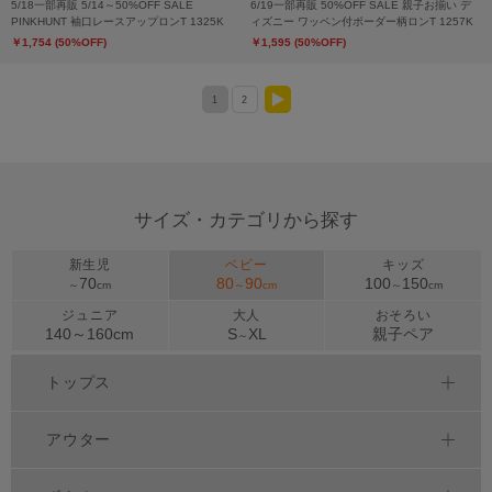
5/18一部再販 5/14～50%OFF SALE
6/19一部再販 50%OFF SALE 親子お揃い デ
PINKHUNT 袖口レースアップロンT 1325K
ィズニー ワッペン付ボーダー柄ロンT 1257K
￥1,754 (50%OFF)
￥1,595 (50%OFF)
1
2
>
サイズ・カテゴリから探す
新生児
ベビー
キッズ
70
80
90
100
150
～
cm
～
cm
～
cm
ジュニア
大人
おそろい
140～
160
cm
S
XL
親子ペア
～
トップス
アウター