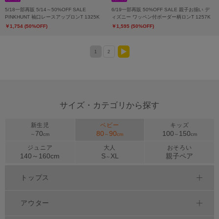
5/18一部再販 5/14～50%OFF SALE
6/19一部再販 50%OFF SALE 親子お揃い デ
PINKHUNT 袖口レースアップロンT 1325K
ィズニー ワッペン付ボーダー柄ロンT 1257K
￥1,754 (50%OFF)
￥1,595 (50%OFF)
1
2
>
サイズ・カテゴリから探す
新生児
ベビー
キッズ
70
80
90
100
150
～
cm
～
cm
～
cm
ジュニア
大人
おそろい
140～
160
cm
S
XL
親子ペア
～
トップス
アウター