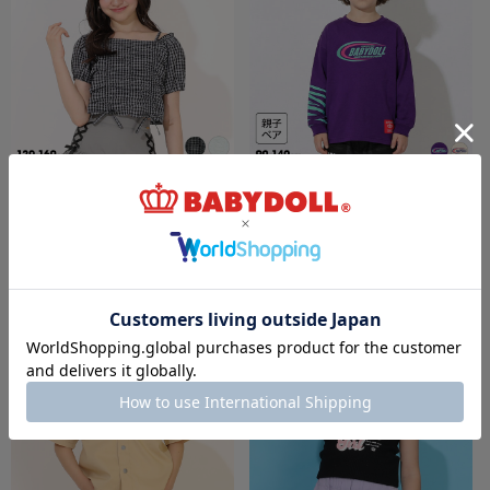
6/19一部再販 6/18～30%OFF SALE
6/19一部再販 50%OFF SALE 【メール便】
PINKHUNT フロントシャーリングシャツ
対応可 親子お揃い ラウンドロゴロンT
1509K
1614K
￥3,303 (30%OFF)
￥1,595 (50%OFF)