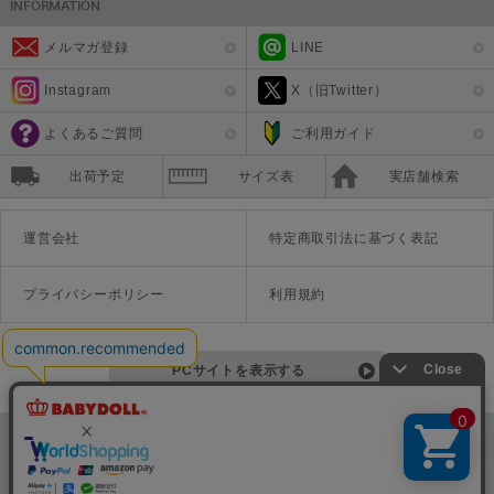
メルマガ登録
LINE
Instagram
X（旧Twitter）
よくあるご質問
ご利用ガイド
出荷予定
サイズ表
実店舗検索
運営会社
特定商取引法に基づく表記
プライバシーポリシー
利用規約
PCサイトを表示する
©Disney ©Disney/Pixar ©Disney. Based on the "Winnie the Pooh" works by A.A. Milne and E.H. Shepard.
TM＆©Universal Studios
© '26 SANRIO CO., LTD. APPR. NO. L670222
株式会社COZY