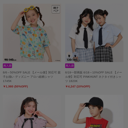
8/6～50%OFF SALE 【メール便】対応可 親
6/19一部再販 6/18～10%OFF SALE 【メー
子お揃い ディズニー アロハ総柄シャツ
ル便】対応可 PINKHUNT ネクタイ付きシャ
1745K
ツ 1820K
￥1,980 (50%OFF)
￥4,247 (10%OFF)