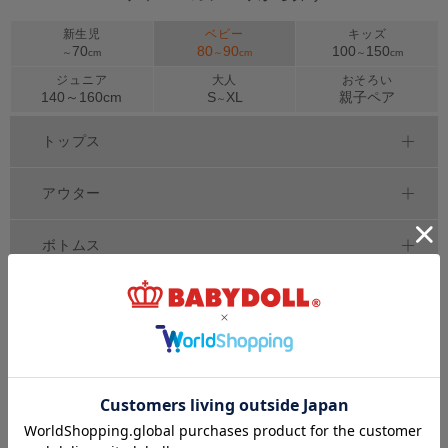
新生児
ベビー
キッズ
70
80
90
100
150
～
cm
～
cm
～
cm
ジュニア
大人
おそろい
140～
160
cm
S
XL
親子ペア
～
トップス
アウター
ボトムス
ワンピース
セットアップ
べビー