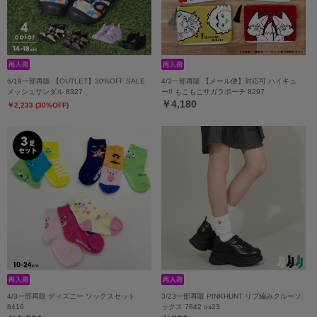
6/19一部再販 【OUTLET】30%OFF SALE
4/3一部再販 【メール便】対応可 ハイキュ
メッシュサンダル 8327
ー!! もこもこサガラポーチ 8297
￥4,180
￥2,233 (30%OFF)
4/3一部再販 ディズニー ソックスセット
3/23一部再販 PINKHUNT リブ編みクルーソ
8416
ックス 7842 os23