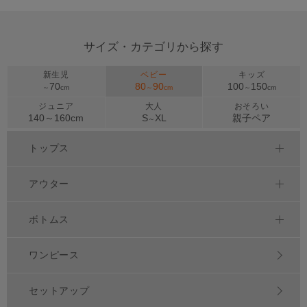
サイズ・カテゴリから探す
新生児
ベビー
キッズ
70
80
90
100
150
～
cm
～
cm
～
cm
ジュニア
大人
おそろい
140～
160
cm
S
XL
親子ペア
～
トップス
アウター
ボトムス
ワンピース
セットアップ