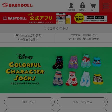
ようこそ ゲスト様
6,600
送料無料!
ご注文後、翌営業日から
円以上で
3〜5営業日以内に出荷予定
※一部地域は除く
靴下セット
クルーソックス