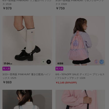
4/3一部再販 PINKHUNT リブ透けハイソック
5/18一部再販 PINKHUNT リボンクルーソッ
ス 1519
クス 1520
￥979
￥759
3/23一部再販 PINKHUNT 履き口配色ハイソ
8/6～50%OFF SALE ディズニー プリンセス
ックス 1525
/ フリルナップサック 1326
￥869
￥2,145 (50%OFF)