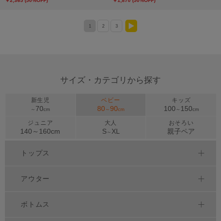
￥2,365 (50%OFF)
￥1,870 (50%OFF)
1
2
3
>
サイズ・カテゴリから探す
新生児
ベビー
キッズ
70
80
90
100
150
～
cm
～
cm
～
cm
ジュニア
大人
おそろい
140～
160
cm
S
XL
親子ペア
～
トップス
アウター
ボトムス