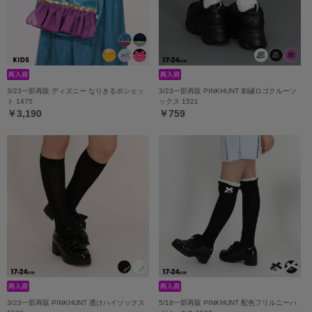
3/23一部再販 ディズニー なりきるポシェッ
3/23一部再販 PINKHUNT 刺繍ロゴクルーソ
ト 1475
ックス 1521
￥3,190
￥759
3/23一部再販 PINKHUNT 透けハイソックス
5/18一部再販 PINKHUNT 配色フリルニーハ