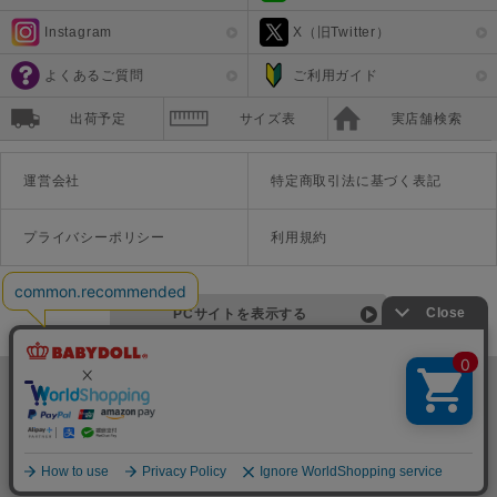
Instagram
X（旧Twitter）
よくあるご質問
ご利用ガイド
出荷予定
サイズ表
実店舗検索
運営会社
特定商取引法に基づく表記
プライバシーポリシー
利用規約
PCサイトを表示する
©Disney ©Disney/Pixar ©Disney. Based on the "Winnie the Pooh" works by A.A. Milne and E.H. Shepard.
TM＆©Universal Studios
© '26 SANRIO CO., LTD. APPR. NO. L670222
株式会社COZY
〒542-0081 大阪府大阪市中央区南船場1-16-10 大阪岡本ビル3Ｆ
TEL:06-6125-1458
Copyright
BABYDOLL（ベビードール）公式通販サイト 株式会社COZY
all rights reserved.