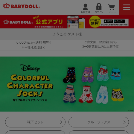
ようこそ ゲスト様
6,600
送料無料!
ご注文後、翌営業日から
円以上で
3〜5営業日以内に出荷予定
※一部地域は除く
靴下セット
クルーソックス