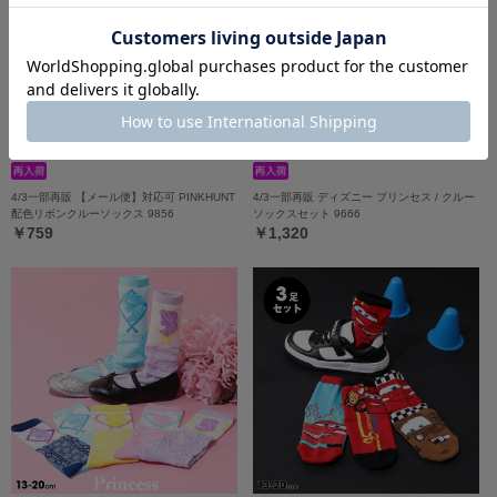
4/3一部再販 【メール便】対応可 PINKHUNT
4/3一部再販 ディズニー プリンセス / クルー
配色リボンクルーソックス 9856
ソックスセット 9666
￥759
￥1,320