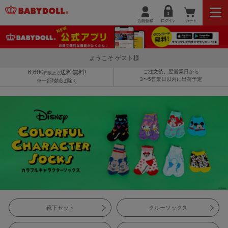
ようこそ ゲスト様
6,600
送料無料!
ご注文後、翌営業日から
円以上で
3〜5営業日以内に出荷予定
※一部地域は除く
靴下セット
クルーソックス