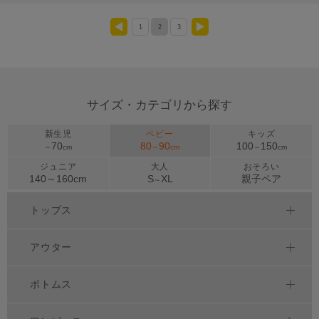
1
2
3
<
>
サイズ・カテゴリから探す
新生児
ベビー
キッズ
70
80
90
100
150
～
cm
～
cm
～
cm
ジュニア
大人
おそろい
140～
160
cm
S
XL
親子ペア
～
トップス
アウター
ボトムス