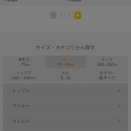
1
2
3
>
サイズ・カテゴリから探す
新生児
ベビー
キッズ
70
80
90
100
150
～
cm
～
cm
～
cm
ジュニア
大人
おそろい
140～
160
cm
S
XL
親子ペア
～
トップス
アウター
ボトムス