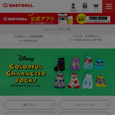
ようこそ ゲスト様
6,600
送料無料!
ご注文後、翌営業日から
円以上で
3〜5営業日以内に出荷予定
※一部地域は除く
靴下セット
クルーソックス