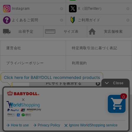
Instagram
X（旧Twitter）
よくあるご質問
ご利用ガイド
出荷予定
サイズ表
実店舗検索
運営会社
特定商取引法に基づく表記
プライバシーポリシー
利用規約
PCサイトを表示する
©Disney ©Disney/Pixar ©Disney. Based on the "Winnie the Pooh" works by A.A. Milne and E.H. Shepard.
TM＆©Universal Studios
© '26 SANRIO CO., LTD. APPR. NO. L670222
株式会社COZY
〒542-0081 大阪府大阪市中央区南船場1-16-10 大阪岡本ビル3Ｆ
TEL:06-6125-1458
Copyright
BABYDOLL（ベビードール）公式通販サイト 株式会社COZY
all rights reserved.