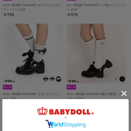
6/19一部再販 PINKHUNT ダブルリボンクル
4/3一部再販 PINKHUNT リブ透けハイソック
ーソックス 1518
ス 1519
￥759
￥979
5/18一部再販 PINKHUNT リボンクルーソッ
3/23一部再販 PINKHUNT 履き口配色ハイソ
クス 1520
ックス 1525
￥759
￥869