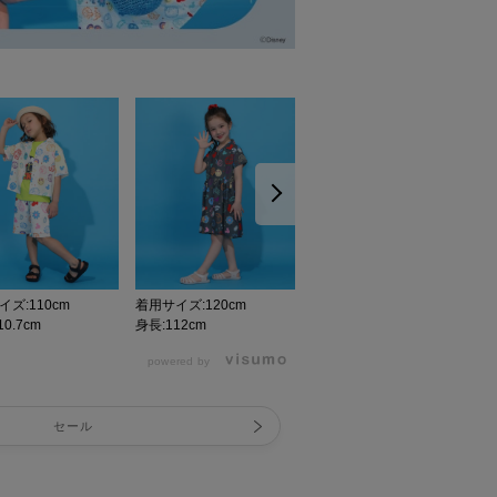
ズ:110cm
着用サイズ:120cm
着用サイズ:110cm
0.7cm
身長:112cm
身長:110.7cm
身
powered by
セール