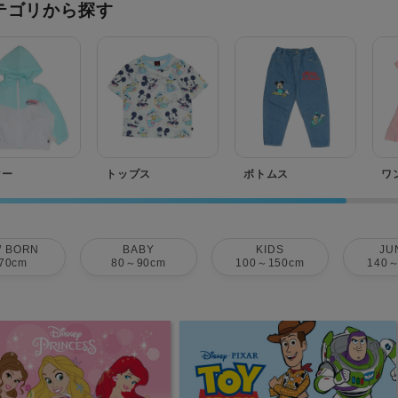
テゴリから探す
ター
トップス
ボトムス
ワ
 BORN
BABY
KIDS
JU
70cm
80～90cm
100～150cm
140～