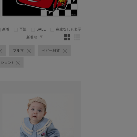
新着
再販
SALE
在庫なしも表示
新着順
ブルマ
べビー雑貨
クション)