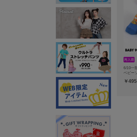
6/10
ベビーソ
￥495