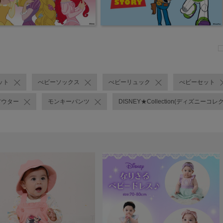
ット
べビーソックス
べビーリュック
べビーセット
アウター
モンキーパンツ
DISNEY★Collection(ディズニーコレ