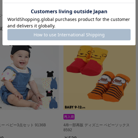
ー ベビー3点セット 0141B
ディズニー おしりキャラクターべビータイ
ツ 9604
40
￥1,980
ー ベビー3点セット 9136B
4/8一部再販 ディズニー ベビーソックス
8592