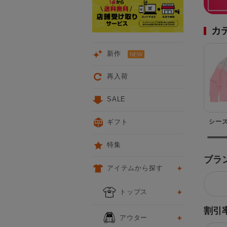
カ
新作
再入荷
SALE
シー
ギフト
特集
ブラ
アイテムから探す
トップス
割引
アウター