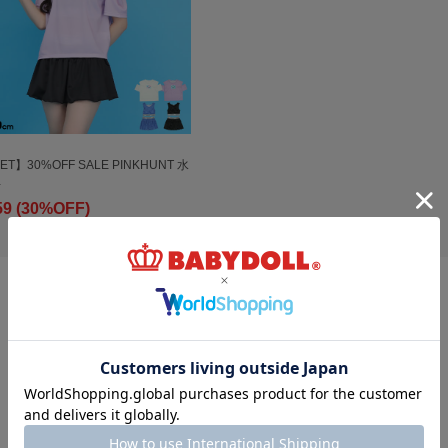
ET】30%OFF SALE PINKHUNT 水
…
59 (30%OFF)