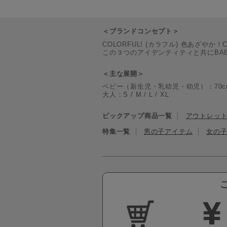
＜ブランドコンセプト＞
COLORFUL! (カラフル) 色あざやか！
この３つのアイデンティティと共にBA
＜主な展開＞
ベビー（新生児・乳幼児・幼児）：70cm / 80c
大人：S / M / L / XL
ピックアップ商品一覧
アウトレッ
特集一覧
男の子アイテム
女の