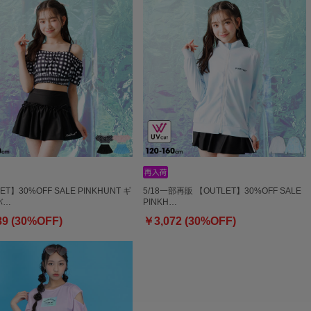
ET】30%OFF SALE PINKHUNT ギ
5/18一部再販 【OUTLET】30%OFF SALE
バ…
PINKH…
89 (30%OFF)
￥3,072 (30%OFF)