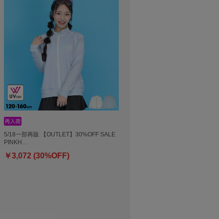
5/18一部再販 【OUTLET】30%OFF SALE
PINKH…
￥3,072 (30%OFF)