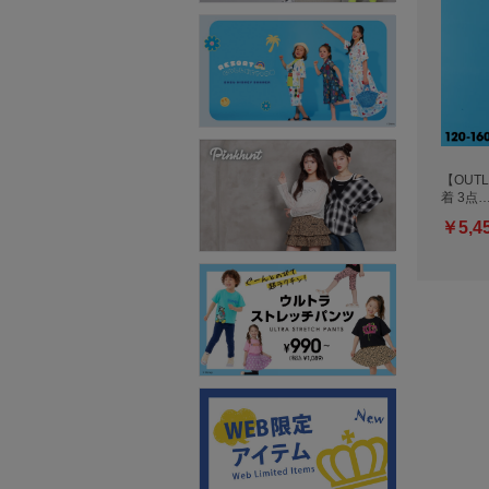
【OUTL
着 3点
￥5,4