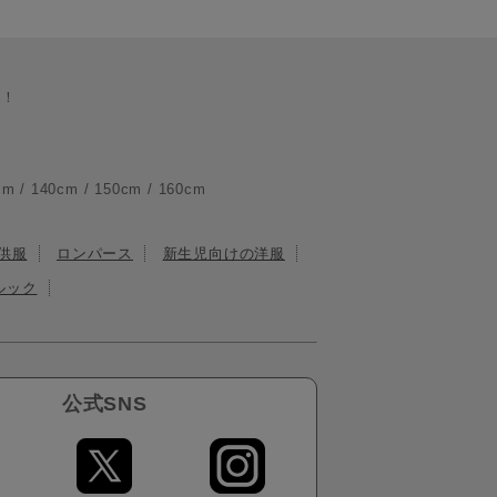
る！
140cm / 150cm / 160cm
供服
ロンパース
新生児向けの洋服
ルック
公式SNS