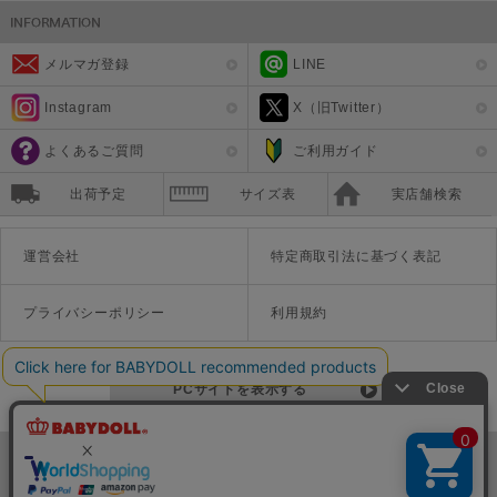
メルマガ登録
LINE
Instagram
X（旧Twitter）
よくあるご質問
ご利用ガイド
出荷予定
サイズ表
実店舗検索
運営会社
特定商取引法に基づく表記
プライバシーポリシー
利用規約
PCサイトを表示する
©Disney ©Disney/Pixar ©Disney. Based on the "Winnie the Pooh" works by A.A. Milne and E.H. Shepard.
TM＆©Universal Studios
© '26 SANRIO CO., LTD. APPR. NO. L670222