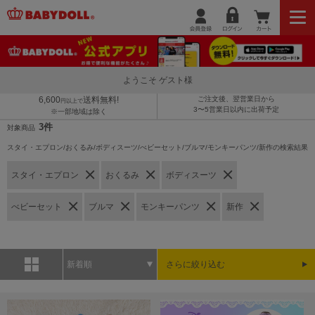
ようこそ ゲスト様
6,600
送料無料!
ご注文後、翌営業日から
円以上で
3〜5営業日以内に出荷予定
※一部地域は除く
3件
対象商品
スタイ・エプロン/おくるみ/ボディスーツ/べビーセット/ブルマ/モンキーパンツ/新作の検索結果
スタイ・エプロン
おくるみ
ボディスーツ
べビーセット
ブルマ
モンキーパンツ
新作
新着順
さらに絞り込む