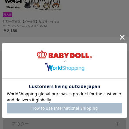
3/23一部再販 【メール便】対応可 ハイキュ
ー!!どっちもアニマルスタイ 0262
￥2,189
サイズ・カテゴリから探す
新生児
ベビー
キッズ
70
80
90
100
150
～
cm
～
cm
～
cm
ジュニア
大人
おそろい
140～
160
cm
S
XL
親子ペア
～
トップス
アウター