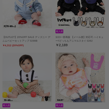
【OUTLET】20%OFF SALE ディズニー デ
3/23一部再販 【メール便】対応可 ハイキュ
ニムベビーセットアップ 0298B
ー!!どっちもアニマルスタイ 0262
￥2,189
￥4,312 (20%OFF)