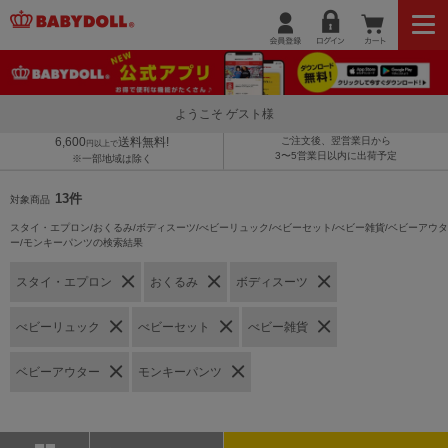
ようこそ ゲスト様
6,600
送料無料!
ご注文後、翌営業日から
円以上で
3〜5営業日以内に出荷予定
※一部地域は除く
13件
対象商品
スタイ・エプロン/おくるみ/ボディスーツ/べビーリュック/べビーセット/べビー雑貨/ベビーアウタ
ー/モンキーパンツの検索結果
スタイ・エプロン
おくるみ
ボディスーツ
べビーリュック
べビーセット
べビー雑貨
ベビーアウター
モンキーパンツ