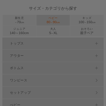
サイズ・カテゴリから探す
新生児
ベビー
キッズ
70
80
90
100
150
～
cm
～
cm
～
cm
ジュニア
大人
おそろい
140～
160
cm
S
XL
親子ペア
～
トップス
アウター
ボトムス
ワンピース
セットアップ
べビー