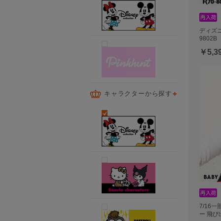
ディズ
9802B
￥5,3
キャラクターから探す
7/16
ー 飛び