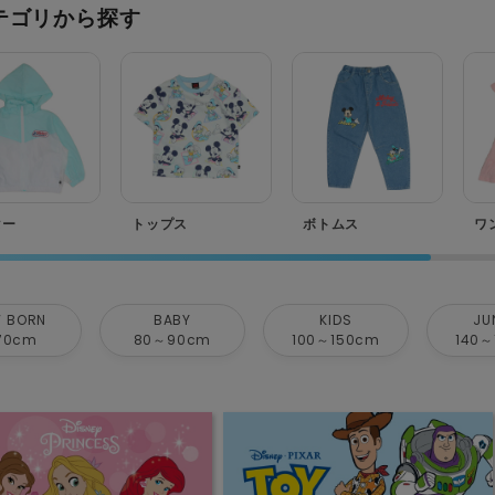
テゴリから探す
ター
トップス
ボトムス
ワ
 BORN
BABY
KIDS
JU
70cm
80～90cm
100～150cm
140～