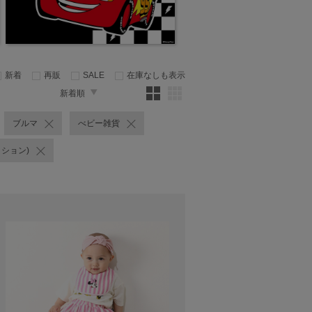
新着
再販
SALE
在庫なしも表示
新着順
ブルマ
べビー雑貨
クション)