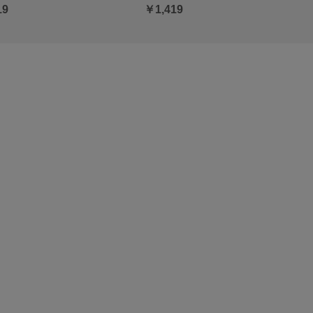
19
￥1,419