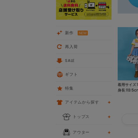
新作
再入荷
SALE
ギフト
着用サイズ:1
特集
身長:113.5
アイテムから探す
トップス
アウター