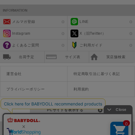
メルマガ登録
LINE
Instagram
X（旧Twitter）
よくあるご質問
ご利用ガイド
出荷予定
サイズ表
実店舗検索
運営会社
特定商取引法に基づく表記
プライバシーポリシー
利用規約
PCサイトを表示する
©Disney ©Disney/Pixar ©Disney. Based on the "Winnie the Pooh" works by A.A. Milne and E.H. Shepard.
TM＆©Universal Studios
© '26 SANRIO CO., LTD. APPR. NO. L670222