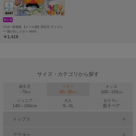
7/16一部再販 【メール便】対応可 ディズニ
ー 飛び出しスタイ 4605
￥1,419
サイズ・カテゴリから探す
新生児
ベビー
キッズ
70
80
90
100
150
～
cm
～
cm
～
cm
ジュニア
大人
おそろい
140～
160
cm
S
XL
親子ペア
～
トップス
アウター