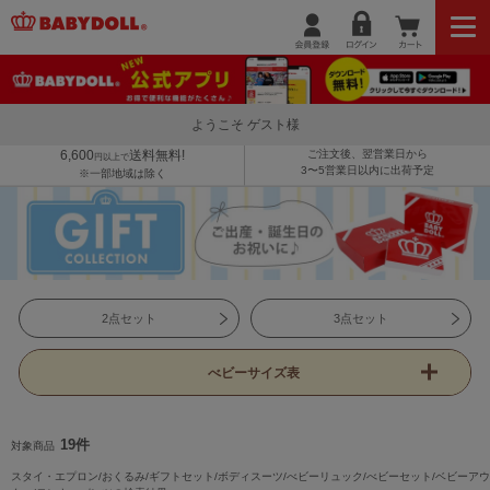
ようこそ ゲスト様
6,600
送料無料!
ご注文後、翌営業日から
円以上で
3〜5営業日以内に出荷予定
※一部地域は除く
2点セット
3点セット
べビーサイズ表
19件
対象商品
スタイ・エプロン/おくるみ/ギフトセット/ボディスーツ/べビーリュック/べビーセット/ベビーアウ