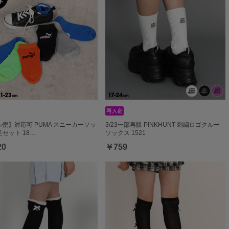
便】対応可 PUMA スニーカーソッ
3/23一部再販 PINKHUNT 刺繍ロゴクルー
足セット 18…
ソックス 1521
20
￥759