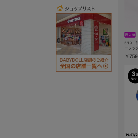
6/19
ーソック
￥759