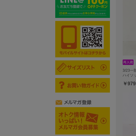
3/23
ハイソッ
￥979