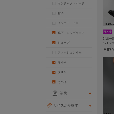
キンチャク・ポーチ
帽子
インナー・下着
靴下・レッグウェア
5/18
ハイソッ
シューズ
￥979
ファッション小物
冬小物
タオル
その他
福袋
サイズから探す