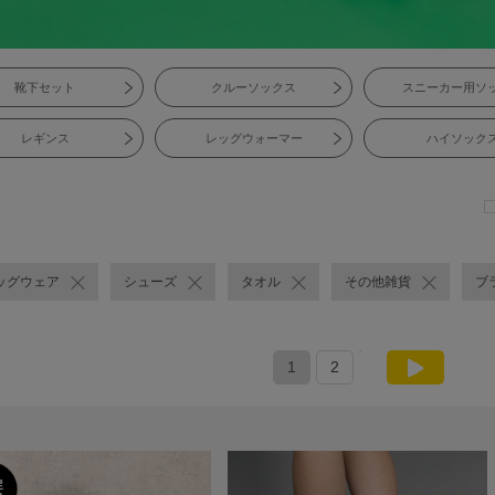
靴下セット
クルーソックス
スニーカー用ソ
レギンス
レッグウォーマー
ハイソック
ッグウェア
シューズ
タオル
その他雑貨
ブ
1
2