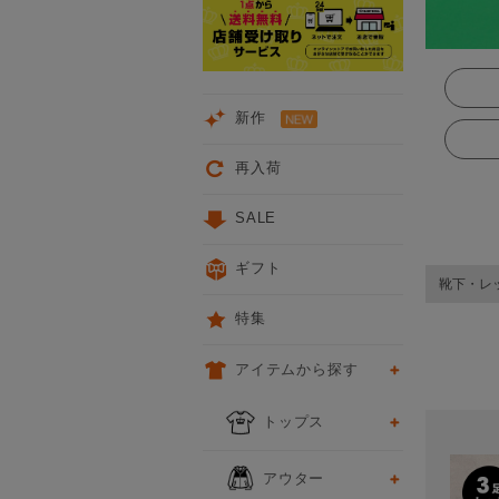
新作
再入荷
SALE
ギフト
靴下・レ
特集
アイテムから探す
次
トップス
アウター