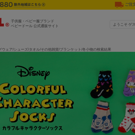
ご注文
子供服・ベビー服ブランド
ようこそ ゲ
ベビードール 公式通販サイト
ウェア/シューズ/タオル/その他雑貨/ブランケット/冬小物の検索結果