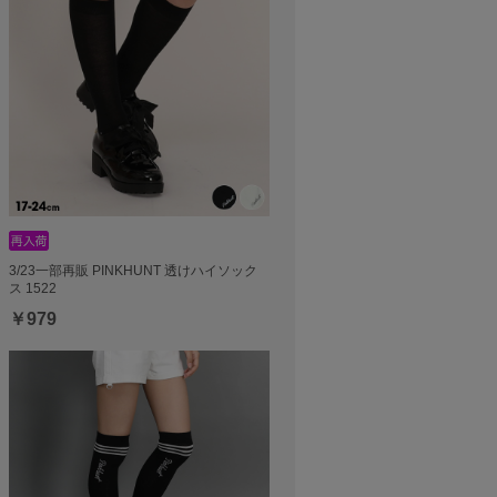
3/23一部再販 PINKHUNT 透けハイソック
ス 1522
￥979