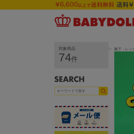
対象商品
靴下・レッグ
74
件