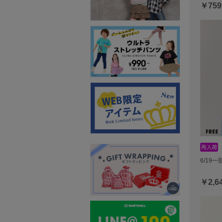
￥759
6/19
￥2,6