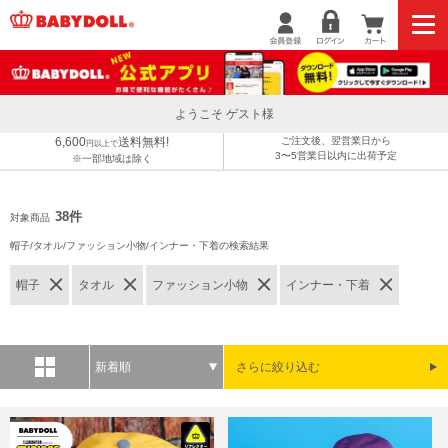
ようこそ ゲスト様
6,600
送料無料!
ご注文後、翌営業日から
円以上で
3〜5営業日以内に出荷予定
※一部地域は除く
38件
対象商品
帽子/タオル/ファッション小物/インナー・下着の検索結果
帽子
タオル
ファッション小物
インナー・下着
新着順
さらに絞り込む