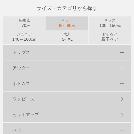
サイズ・カテゴリから探す
新生児
ベビー
キッズ
70
80
90
100
150
～
cm
～
cm
～
cm
ジュニア
大人
おそろい
140～
160
cm
S
XL
親子ペア
～
トップス
アウター
ボトムス
ワンピース
セットアップ
べビー