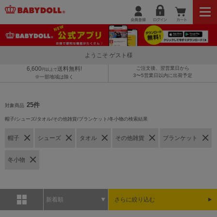
ようこそ ゲスト様
6,600
送料無料!
ご注文後、翌営業日から
円以上で
3〜5営業日以内に出荷予定
※一部地域は除く
25件
対象商品
帽子/シューズ/タオル/その他雑貨/ブランケット/冬小物の検索結果
帽子
シューズ
タオル
その他雑貨
ブランケット
冬小物
新着順
さらに絞り込む