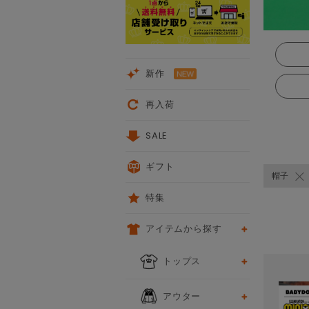
新作
再入荷
SALE
ギフト
帽子
特集
アイテムから探す
次
トップス
アウター