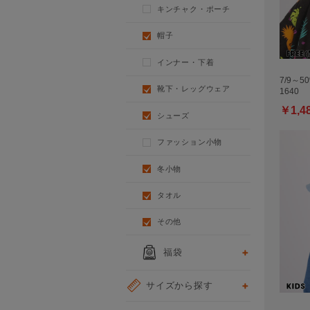
キンチャク・ポーチ
帽子
インナー・下着
7/9～5
靴下・レッグウェア
1640
￥1,4
シューズ
ファッション小物
冬小物
タオル
その他
福袋
サイズから探す