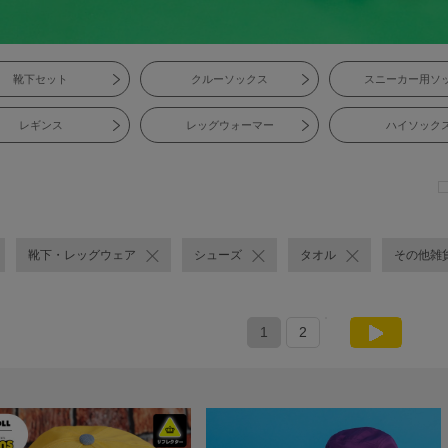
靴下セット
クルーソックス
スニーカー用ソ
レギンス
レッグウォーマー
ハイソック
靴下・レッグウェア
シューズ
タオル
その他雑
1
2