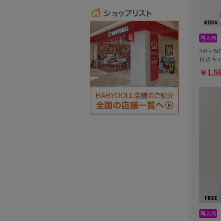
8/6～5
付きキャ
￥1,5