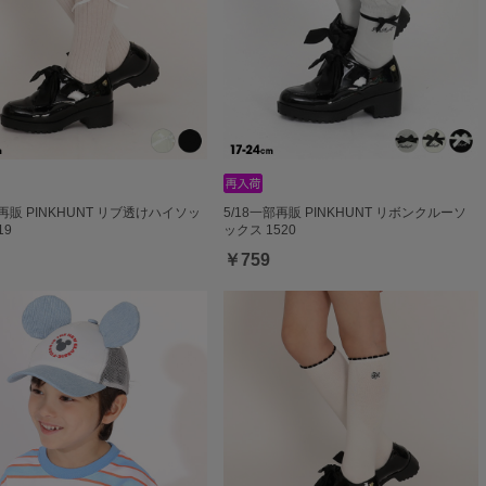
部再販 PINKHUNT リブ透けハイソッ
5/18一部再販 PINKHUNT リボンクルーソ
19
ックス 1520
￥759