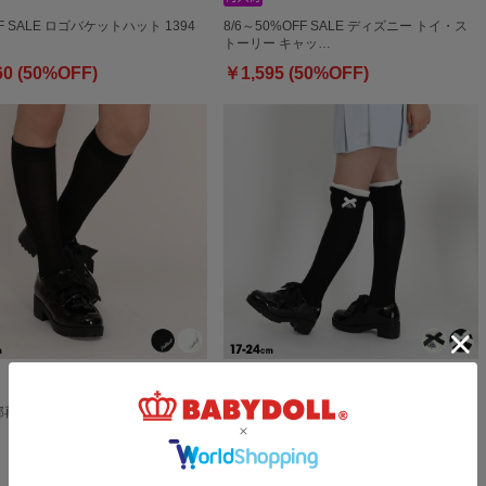
F SALE ロゴバケットハット 1394
8/6～50%OFF SALE ディズニー トイ・ス
トーリー キャッ…
60 (50%OFF)
￥1,595 (50%OFF)
一部再販 PINKHUNT 透けハイソック
5/18一部再販 PINKHUNT 配色フリルニー
ハイソックス 15…
￥979