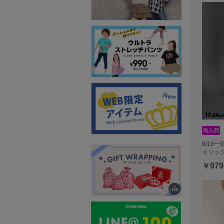
6/19
イソック
￥979