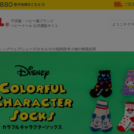
ご注文
子供服・ベビー服ブランド
ようこそ ゲ
ベビードール 公式通販サイト
レッグウェア/シューズ/タオル/その他雑貨/冬小物の検索結果