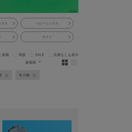
ックス
ベビーソックス
ス
タイツ
新着
再販
SALE
在庫なしも表示
新着順
貨
冬小物