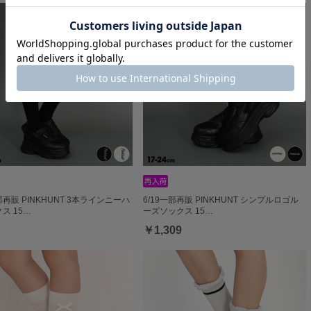
一部再販 PINKHUNT 3本ラインニーハ
6/19一部再販 PINKHUNT シンプルロゴル
ス 15…
ーズソックス 15…
￥1,309