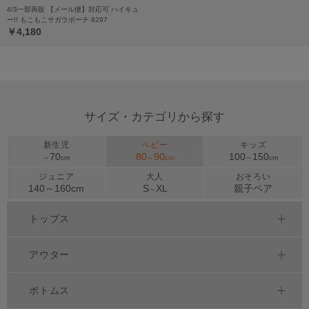
4/3一部再販 【メール便】対応可 ハイキュ
ー!! もこもこサガラポーチ 8297
￥4,180
サイズ・カテゴリから探す
新生児
ベビー
キッズ
70
80
90
100
150
～
cm
～
cm
～
cm
ジュニア
大人
おそろい
140～
160
cm
S
XL
親子ペア
～
トップス
アウター
ボトムス