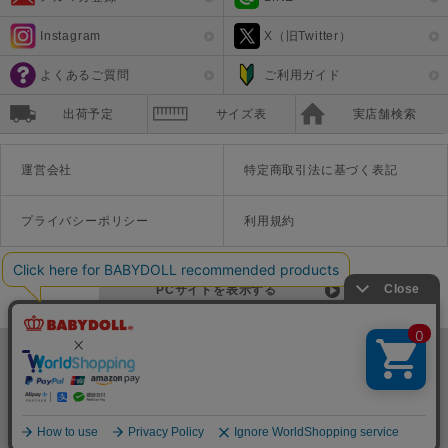
Instagram
X（旧Twitter）
よくあるご質問
ご利用ガイド
出荷予定
サイズ表
実店舗検索
運営会社
特定商取引法に基づく表記
プライバシーポリシー
利用規約
PCサイトを表示する
©Disney ©Disney/Pixar ©Disney. Based on the "Winnie the Pooh" works by A.A. Milne and E.H. Shepard.
TM＆©Universal Studios
© '26 SANRIO CO., LTD. APPR. NO. L670222
株式会社COZY
〒542-0081 大阪府大阪市中央区南船場1-16-10 大阪岡本ビル3Ｆ
TEL:06-6125-1458
Copyright
BABYDOLL（ベビードール）公式通販サイト 株式会社COZY
all rights reserved.