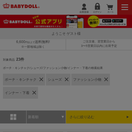
ようこそ ゲスト様
6,600
送料無料!
ご注文後、翌営業日から
円以上で
3〜5営業日以内に出荷予定
※一部地域は除く
23件
対象商品
ポーチ・キンチャク/シューズ/ファッション小物/インナー・下着の検索結果
ポーチ・キンチャク
シューズ
ファッション小物
インナー・下着
新着順
さらに絞り込む