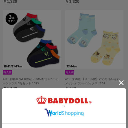
￥1,320
￥1,320
4/3一部再販 WEB限定 PUMA 配色スニーカ
4/3一部再販 【メール便】対応可 ちいかわ
ーソックス 3足セット 1093
メッシュ/クルーソックス 1239
￥1,100
￥770