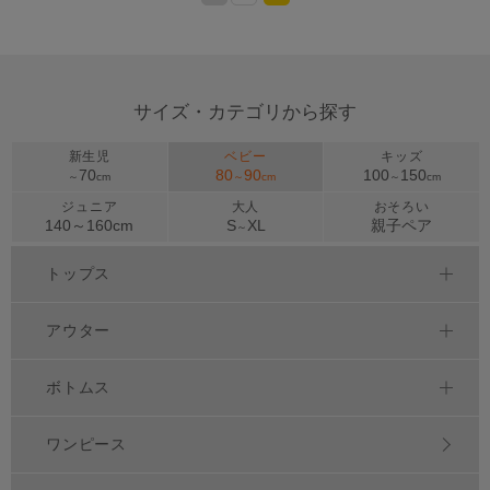
>
サイズ・カテゴリから探す
新生児
ベビー
キッズ
70
80
90
100
150
～
cm
～
cm
～
cm
ジュニア
大人
おそろい
140～
160
cm
S
XL
親子ペア
～
トップス
アウター
ボトムス
ワンピース