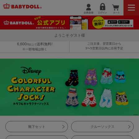
ようこそ ゲスト様
6,600
送料無料!
ご注文後、翌営業日から
円以上で
3〜5営業日以内に出荷予定
※一部地域は除く
靴下セット
クルーソックス