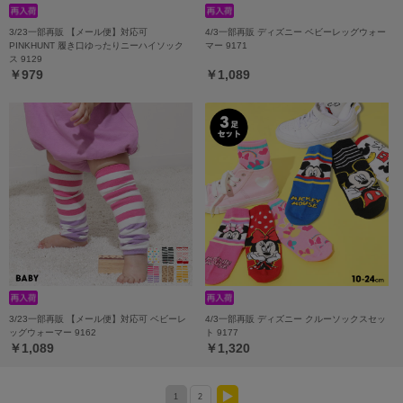
3/23一部再販 【メール便】対応可
4/3一部再販 ディズニー ベビーレッグウォー
PINKHUNT 履き口ゆったりニーハイソック
マー 9171
ス 9129
￥979
￥1,089
3/23一部再販 【メール便】対応可 ベビーレ
4/3一部再販 ディズニー クルーソックスセッ
ッグウォーマー 9162
ト 9177
￥1,089
￥1,320
1
2