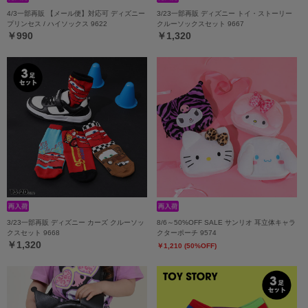
4/3一部再販 【メール便】対応可 ディズニー
3/23一部再販 ディズニー トイ・ストーリー
プリンセス / ハイソックス 9622
クルーソックスセット 9667
￥990
￥1,320
3/23一部再販 ディズニー カーズ クルーソッ
8/6～50%OFF SALE サンリオ 耳立体キャラ
クスセット 9668
クターポーチ 9574
￥1,320
￥1,210 (50%OFF)