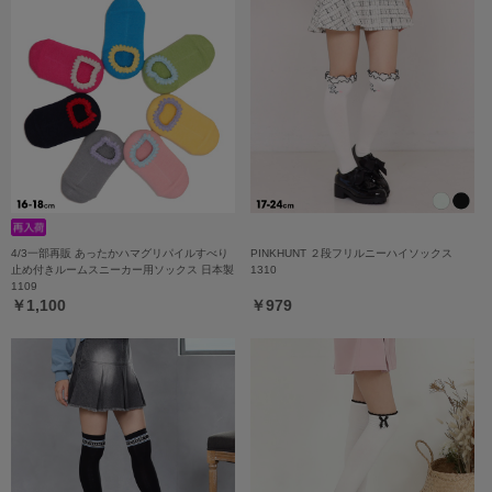
4/3一部再販 あったかハマグリパイルすべり
PINKHUNT ２段フリルニーハイソックス
止め付きルームスニーカー用ソックス 日本製
1310
1109
￥1,100
￥979