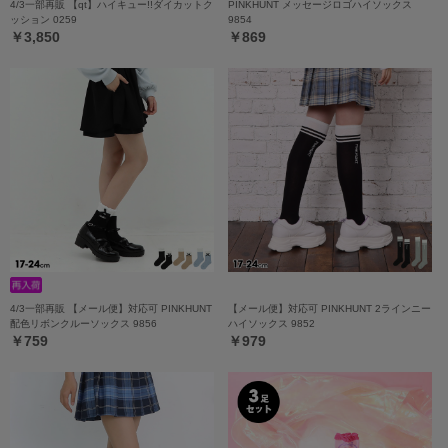
4/3一部再販 【qt】ハイキュー!!ダイカットク
PINKHUNT メッセージロゴハイソックス
ッション 0259
9854
￥3,850
￥869
4/3一部再販 【メール便】対応可 PINKHUNT
【メール便】対応可 PINKHUNT 2ラインニー
配色リボンクルーソックス 9856
ハイソックス 9852
￥759
￥979