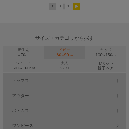
1
2
3
>
サイズ・カテゴリから探す
新生児
ベビー
キッズ
70
80
90
100
150
～
cm
～
cm
～
cm
ジュニア
大人
おそろい
140～
160
cm
S
XL
親子ペア
～
トップス
アウター
ボトムス
ワンピース