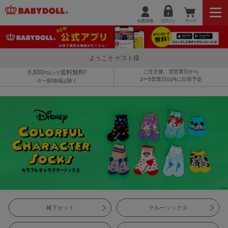
ようこそ ゲスト様
6,600
送料無料!
ご注文後、翌営業日から
円以上で
3〜5営業日以内に出荷予定
※一部地域は除く
靴下セット
クルーソックス