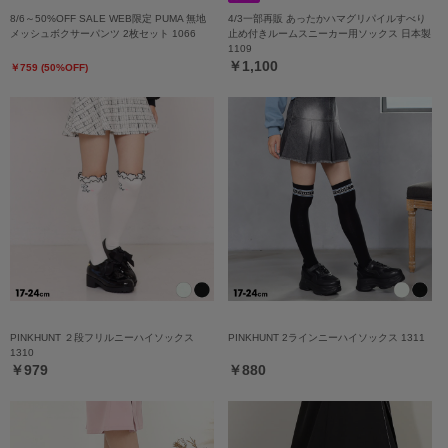
8/6～50%OFF SALE WEB限定 PUMA 無地
4/3一部再販 あったかハマグリパイルすべり
メッシュボクサーパンツ 2枚セット 1066
止め付きルームスニーカー用ソックス 日本製
1109
￥1,100
￥759 (50%OFF)
PINKHUNT ２段フリルニーハイソックス
PINKHUNT 2ラインニーハイソックス 1311
1310
￥979
￥880