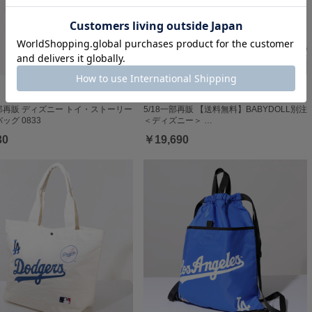
一部再販 ディズニー トイ・ストーリー
5/18一部再販 【送料無料】BABYDOLL別注
ッグ 0833
＜ディズニー＞ …
30
￥19,690