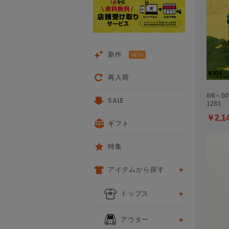
新作
再入荷
8/6～5
SALE
1283
￥2,1
ギフト
特集
アイテムから探す
トップス
アウター