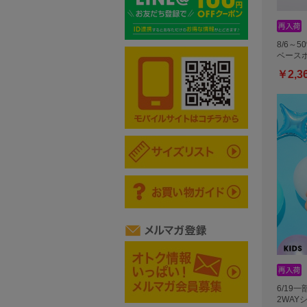
8/6～5
ベースボ
￥2,3
6/19一
2WAY