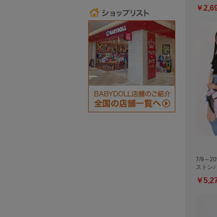
￥2,6
7/9～2
ストン
￥5,2