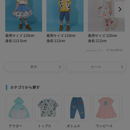
着用サイズ:120cm
着用サイズ:110cm
着用サイズ:120cm
身長:113.5cm
身長:112cm
身長:112cm
powered by
新作
セール
カテゴリから探す
アウター
トップス
ボトムス
ワンピース
セ