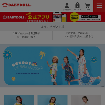
ようこそ ゲスト様
6,600
送料無料!
ご注文後、翌営業日から
円以上で
3〜5営業日以内に出荷予定
※一部地域は除く