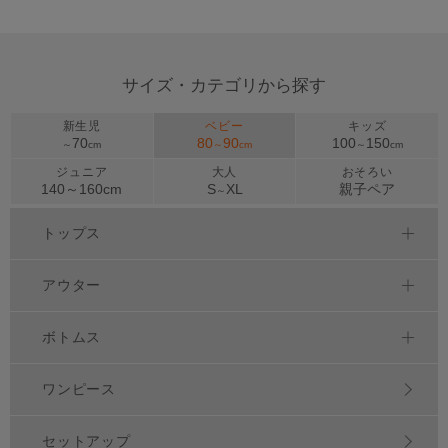
サイズ・カテゴリから探す
新生児
ベビー
キッズ
70
80
90
100
150
～
cm
～
cm
～
cm
ジュニア
大人
おそろい
140～
160
cm
S
XL
親子ペア
～
トップス
アウター
ボトムス
ワンピース
セットアップ