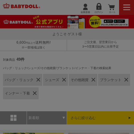
ようこそ ゲスト様
6,600
送料無料!
ご注文後、翌営業日から
円以上で
3〜5営業日以内に出荷予定
※一部地域は除く
49件
対象商品
バッグ・リュック/シューズ/その他雑貨/ブランケット/インナー・下着の検索結果
バッグ・リュック
シューズ
その他雑貨
ブランケット
インナー・下着
新着順
さらに絞り込む