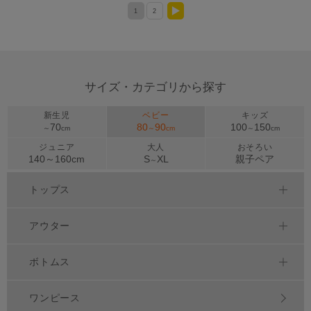
1
2
>
サイズ・カテゴリから探す
新生児
ベビー
キッズ
70
80
90
100
150
～
cm
～
cm
～
cm
ジュニア
大人
おそろい
140～
160
cm
S
XL
親子ペア
～
トップス
アウター
ボトムス
ワンピース