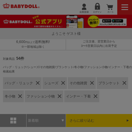
ようこそ ゲスト様
6,600
送料無料!
ご注文後、翌営業日から
円以上で
3〜5営業日以内に出荷予定
※一部地域は除く
54件
対象商品
バッグ・リュック/シューズ/その他雑貨/ブランケット/冬小物/ファッション小物/インナー・下着の
検索結果
バッグ・リュック
シューズ
その他雑貨
ブランケット
冬小物
ファッション小物
インナー・下着
新着順
さらに絞り込む