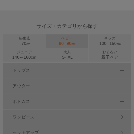
>
サイズ・カテゴリから探す
新生児
ベビー
キッズ
70
80
90
100
150
～
cm
～
cm
～
cm
ジュニア
大人
おそろい
140～
160
cm
S
XL
親子ペア
～
トップス
アウター
ボトムス
ワンピース
セットアップ