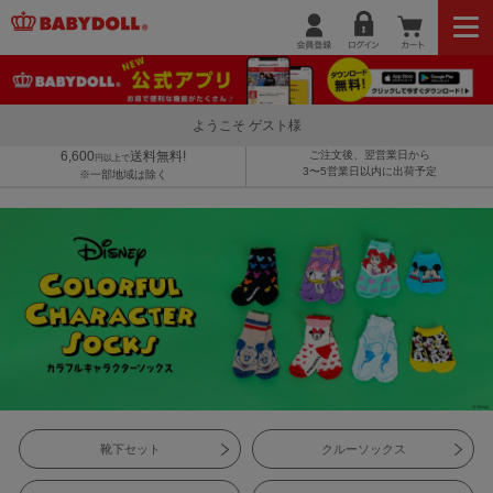
ようこそ ゲスト様
6,600
送料無料!
ご注文後、翌営業日から
円以上で
3〜5営業日以内に出荷予定
※一部地域は除く
靴下セット
クルーソックス