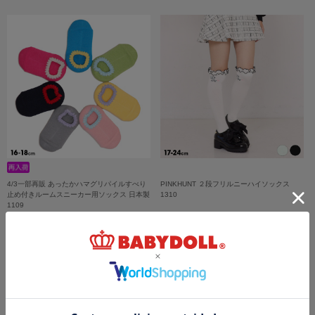
4/3一部再販 あったかハマグリパイルすべり
PINKHUNT ２段フリルニーハイソックス
止め付きルームスニーカー用ソックス 日本製
1310
1109
￥1,100
￥979