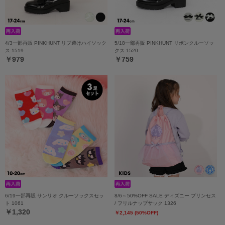
4/3一部再販 PINKHUNT リブ透けハイソック
5/18一部再販 PINKHUNT リボンクルーソッ
ス 1519
クス 1520
￥979
￥759
6/19一部再販 サンリオ クルーソックスセッ
8/6～50%OFF SALE ディズニー プリンセス
ト 1061
/ フリルナップサック 1326
￥1,320
￥2,145 (50%OFF)