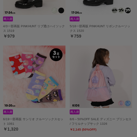
4/3一部再販 PINKHUNT リブ透けハイソック
5/18一部再販 PINKHUNT リボンクルーソッ
ス 1519
クス 1520
￥979
￥759
6/19一部再販 サンリオ クルーソックスセッ
8/6～50%OFF SALE ディズニー プリンセス
ト 1061
/ フリルナップサック 1326
￥1,320
￥2,145 (50%OFF)