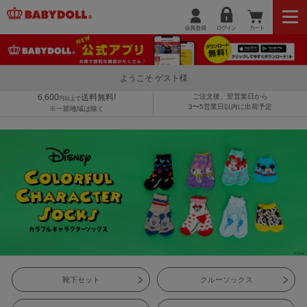
ようこそ ゲスト様
6,600
送料無料!
ご注文後、翌営業日から
円以上で
3〜5営業日以内に出荷予定
※一部地域は除く
靴下セット
クルーソックス