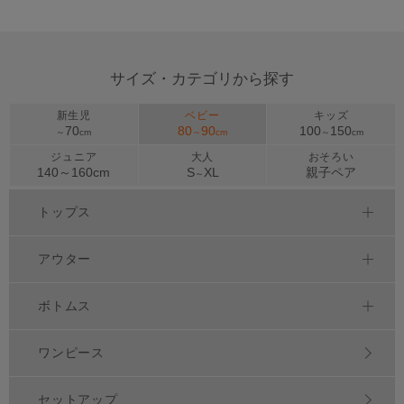
>
サイズ・カテゴリから探す
新生児
ベビー
キッズ
70
80
90
100
150
～
cm
～
cm
～
cm
ジュニア
大人
おそろい
140～
160
cm
S
XL
親子ペア
～
トップス
アウター
ボトムス
ワンピース
セットアップ