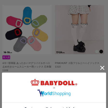
4/3一部再販 あったかハマグリパイルすべり
PINKHUNT ２段フリルニーハイソックス
止め付きルームスニーカー用ソックス 日本製
1310
1109
￥1,100
￥979