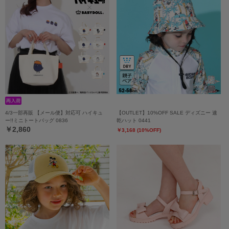
4/3一部再販 【メール便】対応可 ハイキュ
【OUTLET】10%OFF SALE ディズニー 速
ー!!ミニトートバッグ 0836
乾ハット 0441
￥2,860
￥3,168 (10%OFF)