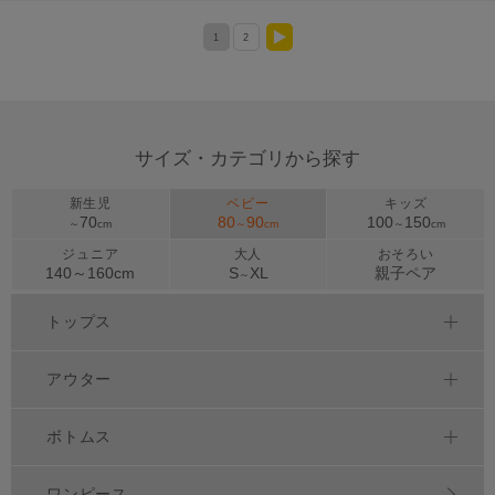
1
2
>
サイズ・カテゴリから探す
新生児
ベビー
キッズ
70
80
90
100
150
～
cm
～
cm
～
cm
ジュニア
大人
おそろい
140～
160
cm
S
XL
親子ペア
～
トップス
アウター
ボトムス
ワンピース