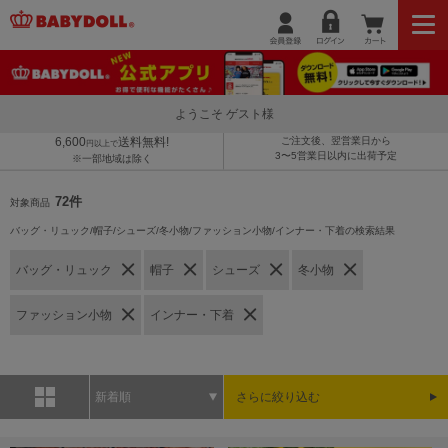
ようこそ ゲスト様
6,600
送料無料!
ご注文後、翌営業日から
円以上で
3〜5営業日以内に出荷予定
※一部地域は除く
72件
対象商品
バッグ・リュック/帽子/シューズ/冬小物/ファッション小物/インナー・下着の検索結果
バッグ・リュック
帽子
シューズ
冬小物
ファッション小物
インナー・下着
新着順
さらに絞り込む