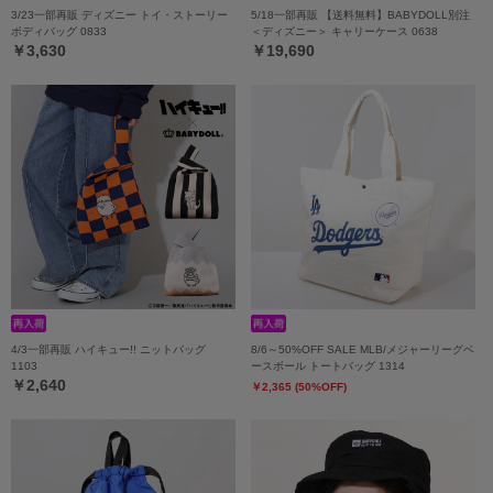
3/23一部再販 ディズニー トイ・ストーリー
5/18一部再販 【送料無料】BABYDOLL別注
ボディバッグ 0833
＜ディズニー＞ キャリーケース 0638
￥3,630
￥19,690
4/3一部再販 ハイキュー!! ニットバッグ
8/6～50%OFF SALE MLB/メジャーリーグベ
1103
ースボール トートバッグ 1314
￥2,640
￥2,365 (50%OFF)