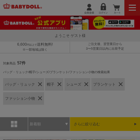
ようこそ ゲスト様
6,600
送料無料!
ご注文後、翌営業日から
円以上で
3〜5営業日以内に出荷予定
※一部地域は除く
57件
対象商品
バッグ・リュック/帽子/シューズ/ブランケット/ファッション小物の検索結果
バッグ・リュック
帽子
シューズ
ブランケット
ファッション小物
新着順
さらに絞り込む