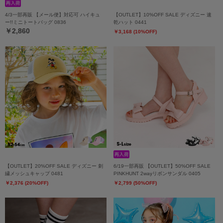
4/3一部再販 【メール便】対応可 ハイキュ
【OUTLET】10%OFF SALE ディズニー 速
ー!!ミニトートバッグ 0836
乾ハット 0441
￥2,860
￥3,168 (10%OFF)
【OUTLET】20%OFF SALE ディズニー 刺
6/19一部再販 【OUTLET】50%OFF SALE
繍メッシュキャップ 0481
PINKHUNT 2wayリボンサンダル 0405
￥2,376 (20%OFF)
￥2,799 (50%OFF)