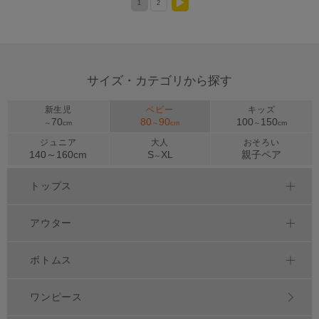
1
2
>
サイズ・カテゴリから探す
新生児
ベビー
キッズ
70
80
90
100
150
～
cm
～
cm
～
cm
ジュニア
大人
おそろい
140～
160
cm
S
XL
親子ペア
～
トップス
アウター
ボトムス
ワンピース