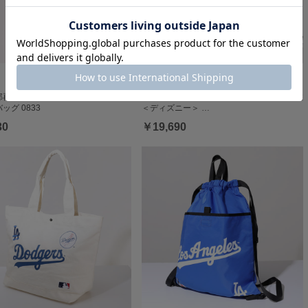
一部再販 ディズニー トイ・ストーリー
5/18一部再販 【送料無料】BABYDOLL別注
ッグ 0833
＜ディズニー＞ …
30
￥19,690