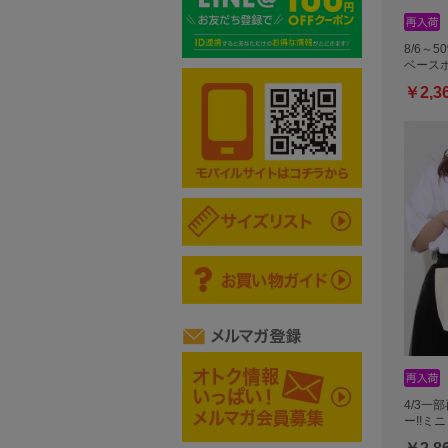
8/6～5
ベースボ
￥2,3
4/3一
ー!!ミ