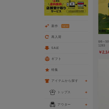
新作
再入荷
8/6～5
1283
SALE
￥2,1
ギフト
特集
アイテムから探す
トップス
アウター