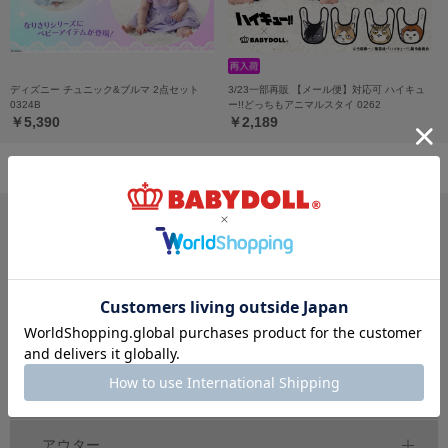
ディズニー チュニック&ブルマ 2点セット
3/23一部再販 【メール便】対応可 ハイキュ
0324B
ー!!どっちもアニマルスタイ 0262
￥5,390
￥2,189
サイズ・カテゴリから探す
新生児
ベビー
キッズ
70
80
90
100
150
～
cm
～
cm
～
cm
ジュニア
大人
おそろい
140～
160
cm
S
XL
親子ペア
～
トップス
アウター