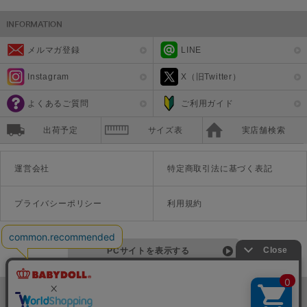
メルマガ登録
LINE
Instagram
X（旧Twitter）
よくあるご質問
ご利用ガイド
出荷予定
サイズ表
実店舗検索
運営会社
特定商取引法に基づく表記
プライバシーポリシー
利用規約
PCサイトを表示する
©Disney ©Disney/Pixar ©Disney. Based on the "Winnie the Pooh" works by A.A. Milne and E.H. Shepard.
TM＆©Universal Studios
© '26 SANRIO CO., LTD. APPR. NO. L670222