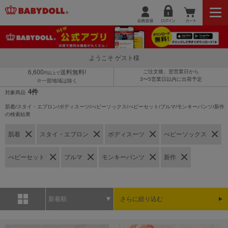
ようこそ ゲスト様
6,600
送料無料!
ご注文後、翌営業日から
円以上で
3〜5営業日以内に出荷予定
※一部地域は除く
4件
対象商品
肌着/スタイ・エプロン/ボディスーツ/べビーソックス/べビーセット/ブルマ/モンキーパンツ/新作
の検索結果
肌着
スタイ・エプロン
ボディスーツ
べビーソックス
べビーセット
ブルマ
モンキーパンツ
新作
新着順
さらに絞り込む