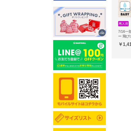
7/16
ー 飛び
￥1,4