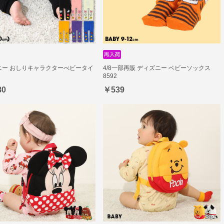
ニー おしりキャラクターべビータイ
4/8一部再販 ディズニー ベビーソックス
8592
80
￥539