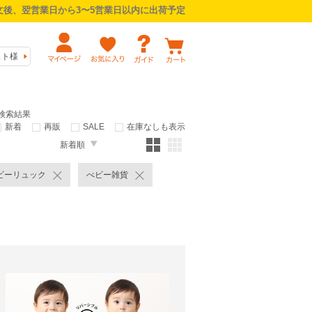
後、翌営業日から3〜5営業日以内に出荷予定
スト様
の検索結果
新着
再販
SALE
在庫なしも表示
新着順
ビーリュック
べビー雑貨