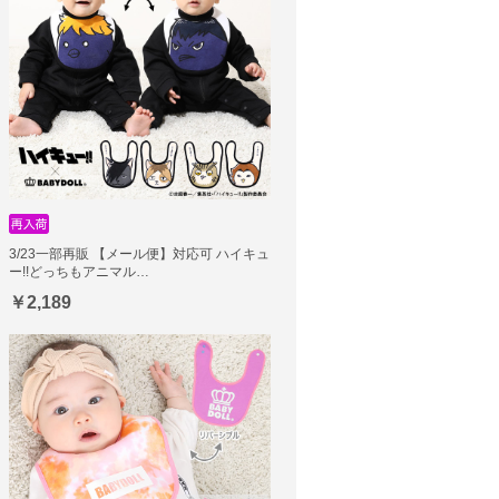
3/23一部再販 【メール便】対応可 ハイキュ
ー!!どっちもアニマル…
￥2,189