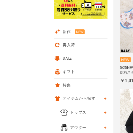
新作
再入荷
SALE
5/25
ギフト
総柄スタ
￥1,4
特集
アイテムから探す
トップス
アウター